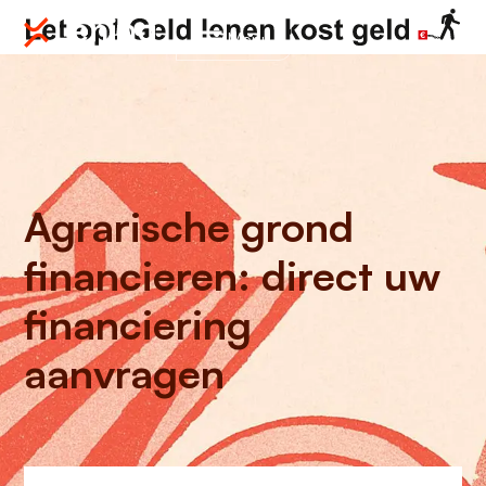
Menu
Agrarische grond
financieren: direct uw
financiering
aanvragen