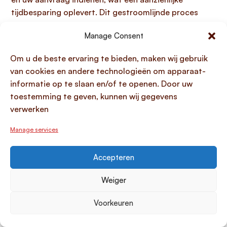
tijdbesparing oplevert. Dit gestroomlijnde proces
zorgt niet alleen voor snelheid, maar geeft u ook
Manage Consent
direct een helder overzicht van de mogelijkheden. Zo
kunt u moeiteloos de meest geschikte en voordelige
Om u de beste ervaring te bieden, maken wij gebruik
lening voor uw agrarische onderneming vinden zonder
van cookies en andere technologieën om apparaat-
onnodige complexe stappen.
informatie op te slaan en/of te openen. Door uw
toestemming te geven, kunnen wij gegevens
Veelgestelde vragen over
verwerken
agrarische grondfinanciering
Manage services
Wat is de maximale financiering voor
agrarische grond?
Accepteren
Voor het
financieren van agrarische grond
is een
Weiger
maximale financiering tot
100% van de vrije
verkeerswaarde
van de landbouwgrond vaak
Voorkeuren
mogelijk. Dit betekent dat u de volledige aankoop of