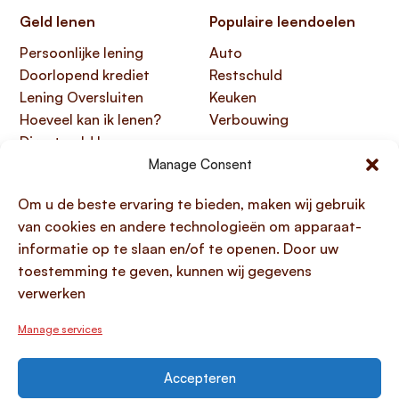
Geld lenen
Populaire leendoelen
Persoonlijke lening
Auto
Doorlopend krediet
Restschuld
Lening Oversluiten
Keuken
Hoeveel kan ik lenen?
Verbouwing
Direct geld lenen
Manage Consent
Handige links
Over Lening.com
Om u de beste ervaring te bieden, maken wij gebruik
Over ons
Papendorpseweg 99,
van cookies en andere technologieën om apparaat-
Klantenservice
3528 BJ Utrecht
informatie op te slaan en/of te openen. Door uw
Kennisbank
KvK 76100200
toestemming te geven, kunnen wij gegevens
HTML sitemap
AFM 12047091
verwerken
Toegankelijkheidsverklaring
Manage services
Accepteren
© 1996 - 2026 Lening.com