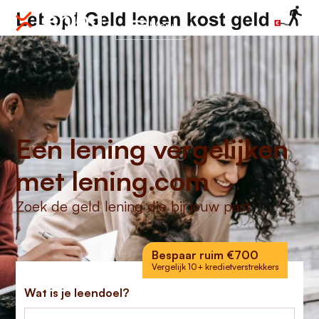
Menu
Een lening vergelijken
met lening.com
Zoek de geld lening die bij jouw past
Bespaar ruim €700
Vergelijk 10+ kredietverstrekkers
Wat is je leendoel?