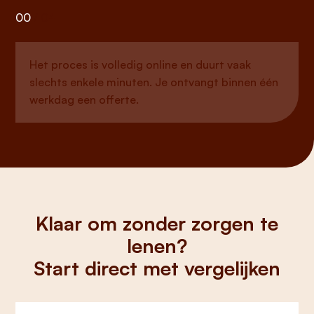
00
/
04
Het proces is volledig online en duurt vaak
slechts enkele minuten. Je ontvangt binnen één
werkdag een offerte.
Klaar om zonder zorgen te
lenen?
Start direct met vergelijken