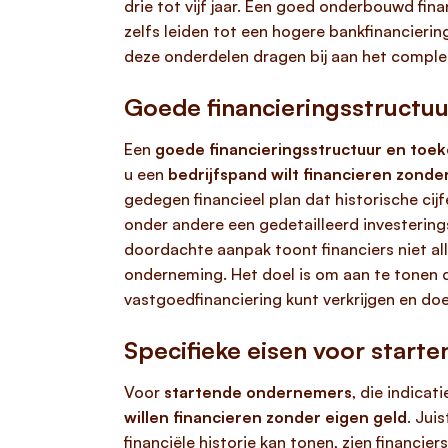
drie tot vijf jaar. Een goed onderbouwd fin
zelfs leiden tot een hogere bankfinancierin
deze onderdelen dragen bij aan het comple
Goede financieringsstructu
Een
goede financieringsstructuur en toe
u een
bedrijfspand wilt financieren zonde
gedegen financieel plan dat historische cij
onder andere een gedetailleerd investering
doordachte aanpak toont financiers niet all
onderneming. Het doel is om aan te tonen d
vastgoedfinanciering kunt verkrijgen en d
Specifieke eisen voor star
Voor
startende ondernemers
, die indicat
willen financieren zonder eigen geld
. Jui
financiële historie kan tonen, zien financi