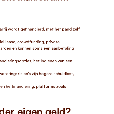
rtij wordt gefinancierd, met het pand zelf
ial lease, crowdfunding, private
aarden en kunnen soms een aanbetaling
ancieringsopties, het indienen van een
ering; risico’s zijn hogere schuldlast,
 en herfinanciering; platforms zoals
der eigen geld?