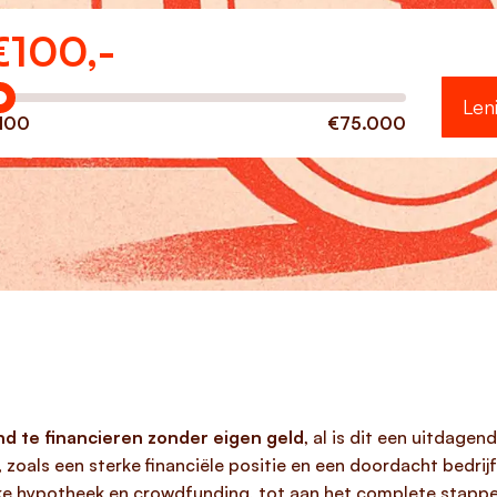
€
100,-
eveel wilt u lenen?
Len
100
€75.000
nd te financieren zonder eigen geld
, al is dit een uitdage
 zoals een sterke financiële positie en een doordacht bedrijf
jke hypotheek en crowdfunding, tot aan het complete stappen