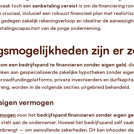
 vaak toch een
aanbetaling vereist
is om de financiering rond
cruciaal, inclusief een robuust financieel plan met realisti
n gedegen zakelijk rekeningverloop en idealiter de aanwezig
etalingscapaciteit van de jonge onderneming.
gsmogelijkheden zijn er 
om een bedrijfspand te financieren zonder eigen geld
, d
ken aan gespecialiseerde zakelijke hypotheken zonder eigen
 crowdfundingplatforms, private investeerders en durfkapitaa
reng, worden in de volgende secties uitgebreid behandeld.
 eigen vermogen
ermogen
voor het
bedrijfspand financieren zonder eigen ge
 stelt aan de ondernemer. Hoewel het bedrijfspand zelf vaa
d inbrengt – om aanvullende zekerheden. Dit kan inhouden d