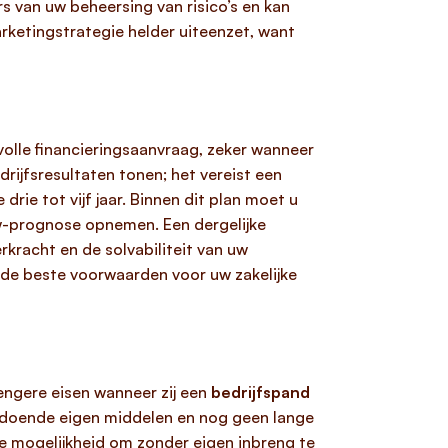
rs van uw beheersing van risico’s en kan
arketingstrategie helder uiteenzet, want
volle financieringsaanvraag, zeker wanneer
rijfsresultaten tonen; het vereist een
rie tot vijf jaar. Binnen dit plan moet u
ow-prognose opnemen. Een dergelijke
rkracht en de solvabiliteit van uw
u de beste voorwaarden voor uw zakelijke
trengere eisen wanneer zij een
bedrijfspand
ldoende eigen middelen en nog geen lange
ene mogelijkheid om zonder eigen inbreng te