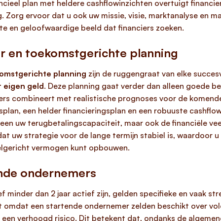
ancieel plan met heldere cashflowinzichten overtuigt financie
g. Zorg ervoor dat u ook uw missie, visie, marktanalyse en m
te en geloofwaardige beeld dat financiers zoeken.
ur en toekomstgerichte planning
komstgerichte planning
zijn de ruggengraat van elke succes
r eigen geld
. Deze planning gaat verder dan alleen goede bed
fers combineert met realistische prognoses voor de komende d
splan, een helder financieringsplan en een robuuste cashfl
een uw terugbetalingscapaciteit, maar ook de financiële vee
at uw strategie voor de lange termijn stabiel is, waardoor 
oelgericht vermogen kunt opbouwen.
tende ondernemers
ief minder dan 2 jaar actief zijn, gelden specifieke en vaak s
st omdat een startende ondernemer zelden beschikt over vo
ers een verhoogd risico. Dit betekent dat, ondanks de algem