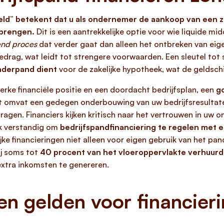
eld” betekent dat u als ondernemer de aankoop van een zak
 brengen.
Dit is een aantrekkelijke optie voor wie liquide m
end proces
dat verder gaat dan alleen het ontbreken van eige
edrag, wat leidt tot strengere voorwaarden. Een sleutel tot s
onderpand dient
voor de zakelijke hypotheek, wat de geldschi
terke financiële positie en een doordacht bedrijfsplan, een
g
it omvat een gedegen onderbouwing van uw bedrijfsresultaten
ragen. Financiers kijken kritisch naar het vertrouwen in uw
k verstandig om
bedrijfspandfinanciering te regelen met 
jke financieringen niet alleen voor eigen gebruik van het pan
ij soms tot
40 procent van het vloeroppervlakte verhuur
extra inkomsten te genereren.
n gelden voor financieri