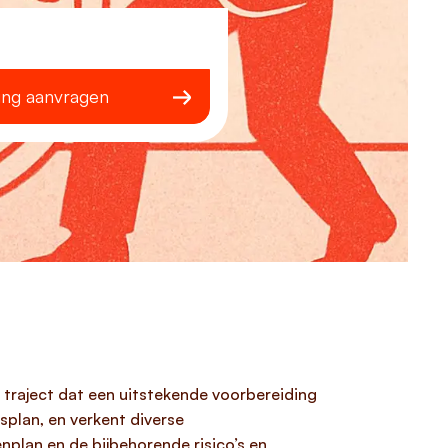
ing aanvragen
nd traject dat een uitstekende voorbereiding
splan, en verkent diverse
plan en de bijbehorende risico’s en