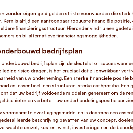
en zonder eigen geld
gelden strikte voorwaarden die sterk k
igt. Kern is altijd een aantoonbaar robuuste financiële positi
eldere financieringsstructuur. Hieronder vindt u een gedetai
emers en bij alternatieve financieringsmogelijkheden.
n onderbouwd bedrijfsplan
ig onderbouwd bedrijfsplan zijn de sleutels tot succes wanne
olledige risico dragen, is het cruciaal dat zij onwrikbaar 
tbaarheid van uw onderneming. Een
sterke financiële positie
b
jkheid en, essentieel, een structureel sterke cashpositie. Ee
ont dat uw bedrijf voldoende middelen genereert om de rent
 geldschieter en verbetert uw onderhandelingspositie aanzienl
w voornaamste overtuigingsmiddel en is daarmee een essent
edetailleerde beschrijving bevatten van uw concept, doelen,
 de verwachte omzet, kosten, winst, investeringen en de beno