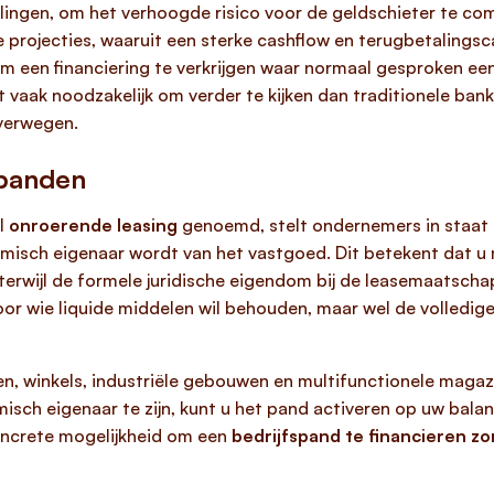
llingen, om het verhoogde risico voor de geldschieter te co
 projecties, waaruit een sterke cashflow en terugbetalingsca
om een financiering te verkrijgen waar normaal gesproken ee
 vaak noodzakelijk om verder te kijken dan traditionele ban
overwegen.
spanden
el
onroerende leasing
genoemd, stelt ondernemers in staat 
nomisch eigenaar wordt van het vastgoed. Dit betekent dat u 
rwijl de formele juridische eigendom bij de leasemaatschappi
voor wie liquide middelen wil behouden, maar wel de volledi
en, winkels, industriële gebouwen en multifunctionele magaz
sch eigenaar te zijn, kunt u het pand activeren op uw balans
concrete mogelijkheid om een
bedrijfspand te financieren z