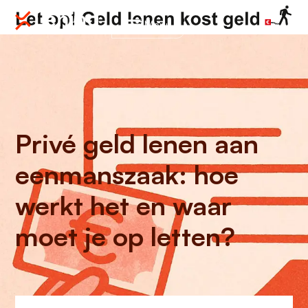
Menu
Privé geld lenen aan
eenmanszaak: hoe
werkt het en waar
moet je op letten?