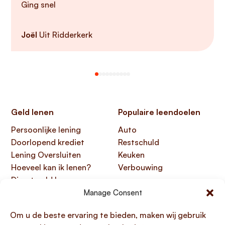
Ging snel
Joël
Uit Ridderkerk
Geld lenen
Populaire leendoelen
Persoonlijke lening
Auto
Doorlopend krediet
Restschuld
Lening Oversluiten
Keuken
Hoeveel kan ik lenen?
Verbouwing
Direct geld lenen
Manage Consent
Handige links
Over Lening.com
Om u de beste ervaring te bieden, maken wij gebruik
Over ons
Papendorpseweg 99,