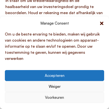
in staat om uw kredietwaardigheid en de
haalbaarheid van uw investeringsdoel grondig te
beoordelen. Houd er rekening mee dat afhankelijk van
uw specifieke bedrijfssituatie en de beoordeling van
Manage Consent
uw dossier, aanvullende documenten gevraagd
kunnen worden, zoals een arbeidscontract of extra
Om u de beste ervaring te bieden, maken wij gebruik
loonstroken. Het tijdig en compleet aanleveren van
van cookies en andere technologieën om apparaat-
alle benodigde stukken is bepalend voor een vlotte en
informatie op te slaan en/of te openen. Door uw
succesvolle aanvraagprocedure.
toestemming te geven, kunnen wij gegevens
verwerken
Kan ik mijn zakelijke lening herfinancieren?
Ja, u kunt uw zakelijke lening zeker herfinancieren. Dit
Accepteren
is een slimme stap wanneer uw bedrijf financiële
verbetering zoekt, zoals het realiseren van
betere
Weiger
voorwaarden en/of een lagere rente
op uw
bestaande financiering. Ondernemers kiezen vaak
Voorkeuren
voor herfinanciering om de maandlasten te verlagen
of de huidige leningconstructie aan te passen aan