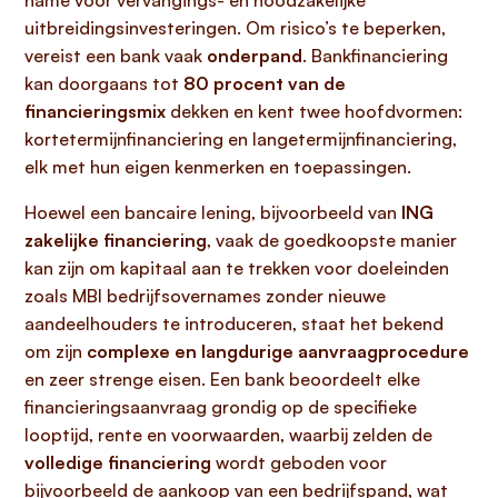
name voor vervangings- en noodzakelijke
uitbreidingsinvesteringen. Om risico’s te beperken,
vereist een bank vaak
onderpand
. Bankfinanciering
kan doorgaans tot
80 procent van de
financieringsmix
dekken en kent twee hoofdvormen:
kortetermijnfinanciering en langetermijnfinanciering,
elk met hun eigen kenmerken en toepassingen.
Hoewel een bancaire lening, bijvoorbeeld van
ING
zakelijke financiering
, vaak de goedkoopste manier
kan zijn om kapitaal aan te trekken voor doeleinden
zoals MBI bedrijfsovernames zonder nieuwe
aandeelhouders te introduceren, staat het bekend
om zijn
complexe en langdurige aanvraagprocedure
en zeer strenge eisen. Een bank beoordeelt elke
financieringsaanvraag grondig op de specifieke
looptijd, rente en voorwaarden, waarbij zelden de
volledige financiering
wordt geboden voor
bijvoorbeeld de aankoop van een bedrijfspand, wat