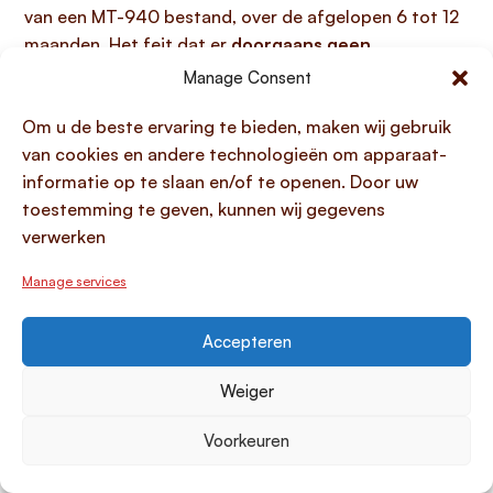
van een MT-940 bestand, over de afgelopen 6 tot 12
maanden. Het feit dat er
doorgaans geen
onderpand nodig is
versnelt dit deel van de aanvraag
Manage Consent
aanzienlijk.
Om u de beste ervaring te bieden, maken wij gebruik
Snelle beoordeling en acceptatie:
Na het indienen
van cookies en andere technologieën om apparaat-
van uw aanvraag en documenten voert de
informatie op te slaan en/of te openen. Door uw
kredietverstrekker een snelle QuickScan uit. Dankzij
toestemming te geven, kunnen wij gegevens
de korte looptijd en het ontbreken van onderpand is
verwerken
een
snelle accordering
mogelijk.
Ontvangst van het krediet:
Bij goedkeuring staat het
Manage services
geleende bedrag vaak al
binnen 24 uur
op uw
bedrijfsrekening, zodat u direct over het kapitaal kunt
Accepteren
beschikken voor uw zakelijke doeleinden.
Weiger
Voorbereiding van benodigde
documenten en informatie
Voorkeuren
Voor een razendsnelle aanvraag en accordering van