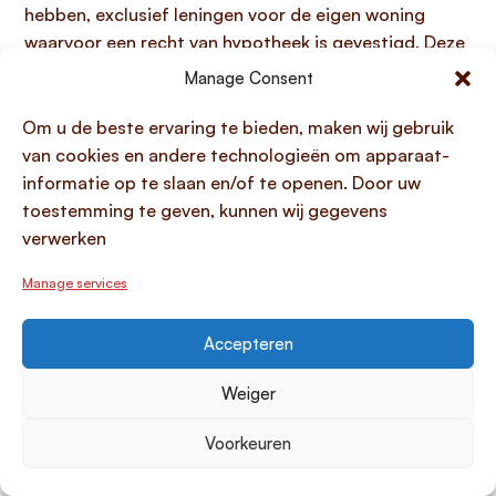
hebben, exclusief leningen voor de eigen woning
waarvoor een recht van hypotheek is gevestigd. Deze
drempel bedraagt
€500.000
. Het bedrag van de
Manage Consent
lening van eigen BV dat boven deze grens uitkomt,
wordt fiscaal behandeld als een fictieve uitkering van
Om u de beste ervaring te bieden, maken wij gebruik
dividend en belast in box 2 van de
van cookies en andere technologieën om apparaat-
inkomstenbelasting. Bovendien moet elke lening,
informatie op te slaan en/of te openen. Door uw
ongeacht de hoogte, altijd een
strikt zakelijk
toestemming te geven, kunnen wij gegevens
karakter
hebben en aan marktconforme voorwaarden
verwerken
voldoen om fiscale problemen en herkwalificatie als
Manage services
loon of dividend te voorkomen.
Hoe stel ik een fiscaal verantwoorde
Accepteren
leningsovereenkomst op?
Weiger
Het opstellen van een fiscaal verantwoorde
leningsovereenkomst voor lenen van eigen BV
draait
Voorkeuren
om het overtuigend aantonen van een
strikt zakelijk
karakter
aan de Belastingdienst. Naast de eerder