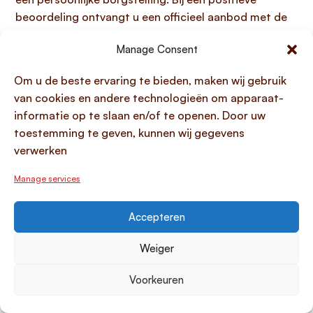
beoordeling ontvangt u een officieel aanbod met de
definitieve voorwaarden en rentetarieven. Het is
Manage Consent
belangrijk dit aanbod zorgvuldig te lezen en te
begrijpen voordat u akkoord gaat.
Om u de beste ervaring te bieden, maken wij gebruik
Ontvangst van het leenbedrag en gebruik:
van cookies en andere technologieën om apparaat-
Zodra u het aanbod heeft geaccepteerd en het
informatie op te slaan en/of te openen. Door uw
contract heeft ondertekend, wordt het
geleende
toestemming te geven, kunnen wij gegevens
bedrag in één keer op uw zakelijke rekening
verwerken
uitbetaald
. Gebruik deze middelen vervolgens strikt
zoals in uw businessplan is vastgelegd om de
Manage services
beoogde bedrijfsgroei of investering te realiseren.
Een verantwoorde besteding is van groot belang om
Accepteren
optimaal te profiteren van de
zakelijke lening zonder
eigen geld
en om te zorgen voor een soepele
Weiger
terugbetaling.
Voorkeuren
Voorbereiding en informatie verzamelen