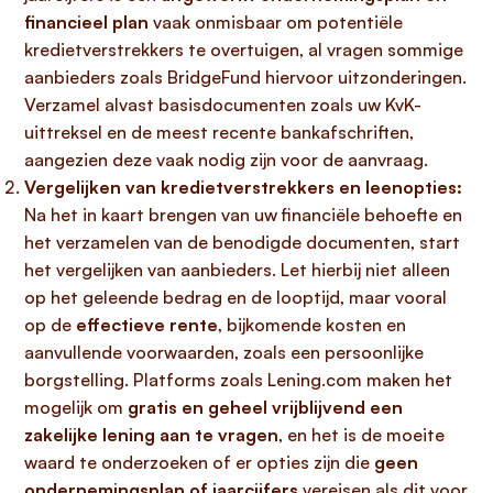
financieel plan
vaak onmisbaar om potentiële
kredietverstrekkers te overtuigen, al vragen sommige
aanbieders zoals BridgeFund hiervoor uitzonderingen.
Verzamel alvast basisdocumenten zoals uw KvK-
uittreksel en de meest recente bankafschriften,
aangezien deze vaak nodig zijn voor de aanvraag.
Vergelijken van kredietverstrekkers en leenopties:
Na het in kaart brengen van uw financiële behoefte en
het verzamelen van de benodigde documenten, start
het vergelijken van aanbieders. Let hierbij niet alleen
op het geleende bedrag en de looptijd, maar vooral
op de
effectieve rente
, bijkomende kosten en
aanvullende voorwaarden, zoals een persoonlijke
borgstelling. Platforms zoals Lening.com maken het
mogelijk om
gratis en geheel vrijblijvend een
zakelijke lening aan te vragen
, en het is de moeite
waard te onderzoeken of er opties zijn die
geen
ondernemingsplan of jaarcijfers
vereisen als dit voor