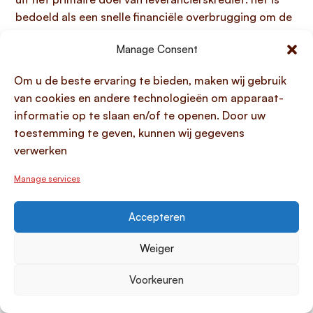
bedoeld als een snelle financiële overbrugging om de
operationele cashflow van de ondernemer te
Manage Consent
ondersteunen, niet als een langdurige
financieringsoplossing. Hoewel betalingstermijnen tot
Om u de beste ervaring te bieden, maken wij gebruik
enkele maanden mogelijk zijn, hangt de exacte duur
van cookies en andere technologieën om apparaat-
altijd af van de specifieke afspraken tussen de
informatie op te slaan en/of te openen. Door uw
leverancier en de ondernemer. Daarnaast wordt deze
toestemming te geven, kunnen wij gegevens
periode sterk beïnvloed door de financiële
verwerken
gezondheid en de bestaande zakelijke relatie van
beide partijen. Een goede relatie kan bijvoorbeeld
Manage services
leiden tot gunstigere en iets langere
betalingstermijnen.
Accepteren
Kan elke ondernemer leverancierskrediet
Weiger
krijgen?
Voorkeuren
Niet elke ondernemer komt automatisch in
aanmerking voor
leverancierskrediet
de