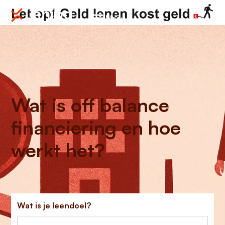
Menu
Wat is off balance
financiering en hoe
werkt het?
Wat is je leendoel?