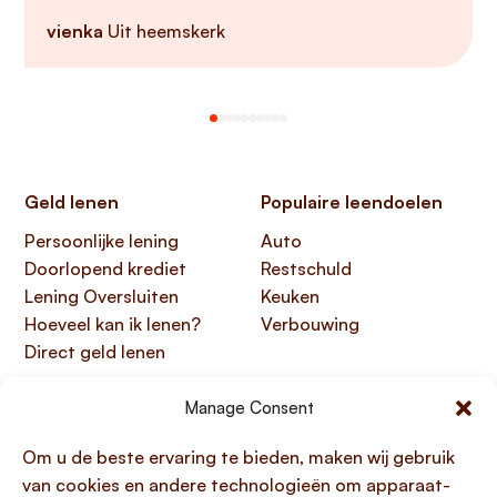
vienka
Uit heemskerk
Geld lenen
Populaire leendoelen
Persoonlijke lening
Auto
Doorlopend krediet
Restschuld
Lening Oversluiten
Keuken
Hoeveel kan ik lenen?
Verbouwing
Direct geld lenen
Handige links
Over Lening.com
Manage Consent
Over ons
Papendorpseweg 99,
Om u de beste ervaring te bieden, maken wij gebruik
Klantenservice
3528 BJ Utrecht
van cookies en andere technologieën om apparaat-