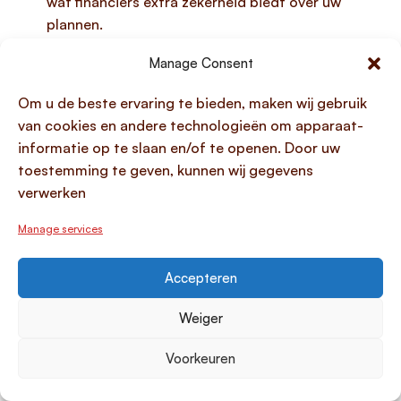
wat financiers extra zekerheid biedt over uw
plannen.
Offertes en bouwplannen bij
Manage Consent
verbouwingsprojecten, indien van toepassing.
Om u de beste ervaring te bieden, maken wij gebruik
Het tijdig en compleet aanleveren van deze
van cookies en andere technologieën om apparaat-
documenten versnelt de beoordeling van uw
informatie op te slaan en/of te openen. Door uw
aanvraag aanzienlijk.
toestemming te geven, kunnen wij gegevens
verwerken
Zakelijke lening pand
aanvragen: tips voor een
Manage services
succesvolle aanvraag
Accepteren
Voor een succesvolle aanvraag van een
zakelijke
Weiger
lening pand
is een grondige voorbereiding en een
heldere presentatie van uw bedrijfs- en financiële
Voorkeuren
situatie essentieel. Geldverstrekkers willen zich ervan
verzekeren dat aflossen geen probleem zal zijn,