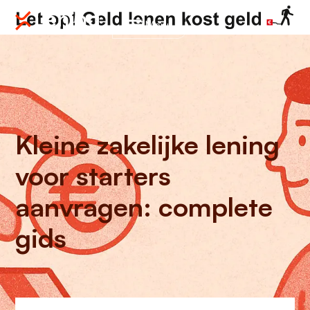
Menu
Kleine zakelijke lening
voor starters
aanvragen: complete
gids