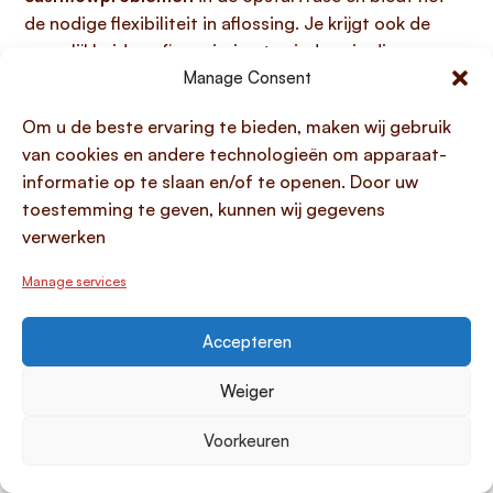
de nodige flexibiliteit in aflossing. Je krijgt ook de
mogelijkheid om financiering te vinden via diverse
kanalen, waaronder financiële instellingen die
Manage Consent
ondernemerschap aanmoedigen, en zelfs via
Om u de beste ervaring te bieden, maken wij gebruik
instanties als het UWV, wat het aanbod voor jou als
van cookies en andere technologieën om apparaat-
starter verbreedt.
informatie op te slaan en/of te openen. Door uw
toestemming te geven, kunnen wij gegevens
Veelgestelde vragen over
verwerken
kleine zakelijke leningen voor
Manage services
starters
Accepteren
Kan ik een zakelijke lening aanvragen
zonder borg?
Weiger
Het is
uitdagend om een zakelijke lening aan te
Voorkeuren
vragen volledig zonder enige vorm van borg
,
hoewel het niet onmogelijk is om een lening zonder