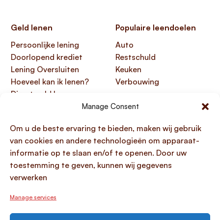
Geld lenen
Populaire leendoelen
Persoonlijke lening
Auto
Doorlopend krediet
Restschuld
Lening Oversluiten
Keuken
Hoeveel kan ik lenen?
Verbouwing
Direct geld lenen
Manage Consent
Handige links
Over Lening.com
Om u de beste ervaring te bieden, maken wij gebruik
Over ons
Papendorpseweg 99,
van cookies en andere technologieën om apparaat-
Klantenservice
3528 BJ Utrecht
informatie op te slaan en/of te openen. Door uw
Kennisbank
KvK 76100200
toestemming te geven, kunnen wij gegevens
HTML sitemap
AFM 12047091
verwerken
Toegankelijkheidsverklaring
Manage services