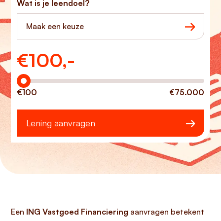
Wat is je leendoel?
Maak een keuze
€
100,-
Hoeveel wilt u lenen?
€100
€75.000
Lening aanvragen
Een
ING Vastgoed Financiering
aanvragen betekent