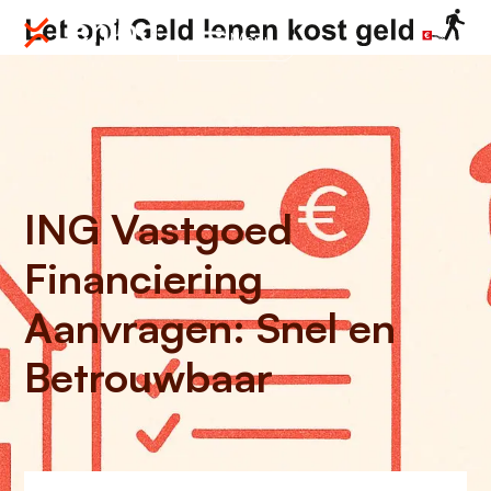
Menu
ING Vastgoed
Financiering
Aanvragen: Snel en
Betrouwbaar