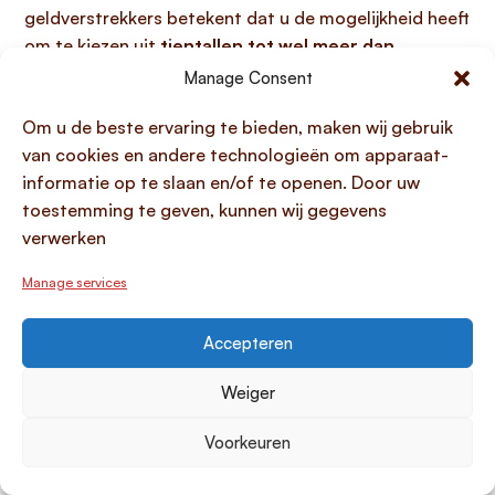
geldverstrekkers betekent dat u de mogelijkheid heeft
om te kiezen uit
tientallen tot wel meer dan
honderd verschillende aanbieders
voor uw
Manage Consent
financieringsbehoefte. Deze ruime keuze is essentieel
Om u de beste ervaring te bieden, maken wij gebruik
voor het succesvol
regelen van financiering
, omdat
van cookies en andere technologieën om apparaat-
elke geldverstrekker unieke voorwaarden,
informatie op te slaan en/of te openen. Door uw
rentetarieven en specifieke expertisegebieden heeft,
toestemming te geven, kunnen wij gegevens
zoals traditionele banken, vastgoedbanken, of
verwerken
innovatieve financieringsplatformen. Door dit brede
aanbod kunt u de partij vinden die het beste aansluit
Manage services
bij uw specifieke situatie, of het nu gaat om een
persoonlijke lening met flexibele
Accepteren
aflossingsmogelijkheden of complexe zakelijke
financiering tot 10 miljoen euro. Onafhankelijke
Weiger
adviseurs en vergelijkingsplatforms spelen een
belangrijke rol door inzicht te geven in al deze opties,
Voorkeuren
wat de kans op de meest optimale
financieringscondities aanzienlijk verhoogt.