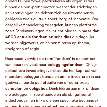
ondersteunen zowel particulieren als organisaties
binnen de non-profit sector, waaronder stichtingen
en verenigingen, en richten zich op uiteenlopende
gebieden zoals cultuur, sport, zorg of innovatie. Om
dergelijke financiering te regelen, kunnen platforms
zoals Fondswervingonline inzicht bieden in
meer dan
4800 actuele fondsen en subsidies
die dagelijks
worden bijgewerkt, en helpen filteren op thema,
doelgroep of regio.
Daarnaast verwijst de term ‘fondsen’ in de context
van ‘beurzen’ vaak naar
beleggingsfondsen
. Dit zijn
collectieve investeringsvehikels die het kapitaal van
meerdere beleggers bundelen om te investeren in een
gediversifieerde portefeuille van effecten zoals
aandelen en obligaties
. Denk hierbij aan mixfondsen
die beleggen in zowel aandelen als obligaties, of
indexfondsen en ETF’s die een specifieke beursindex
volgen. Brokers bieden uitgebreide mogelijkheden om