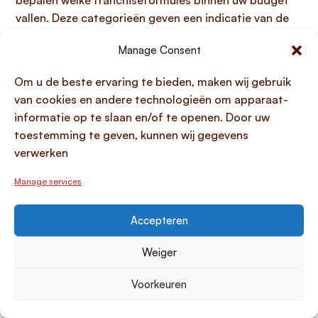
bepalen welke franchiseformules binnen uw budget
vallen. Deze categorieën geven een indicatie van de
initiële investering die doorgaans vereist is voor de
Manage Consent
opstart en eerste operationele fase.
Om u de beste ervaring te bieden, maken wij gebruik
De lagere tot middelhoge investeringscategorieën
van cookies en andere technologieën om apparaat-
omvatten:
informatie op te slaan en/of te openen. Door uw
0 tot 10.000 euro
: Deze drempel is kenmerkend
toestemming te geven, kunnen wij gegevens
voor franchiseconcepten met een zeer laag
verwerken
opstartkapitaal, zoals online dienstverlening,
mobiele units (denk aan een fietskoerier of kleine
Manage services
klusbedrijven), of thuisgebonden franchises die
weinig fysieke inrichting of grote voorraden
Accepteren
vereisen. Uw eigen middelen kunnen hier een
Weiger
aanzienlijk deel van de financiering vormen.
10.000 tot 25.000 euro
: Franchises in dit bereik
Voorkeuren
omvatten vaak gespecialiseerde diensten,
kleinere verkoopkiosken, of concepten waarbij u