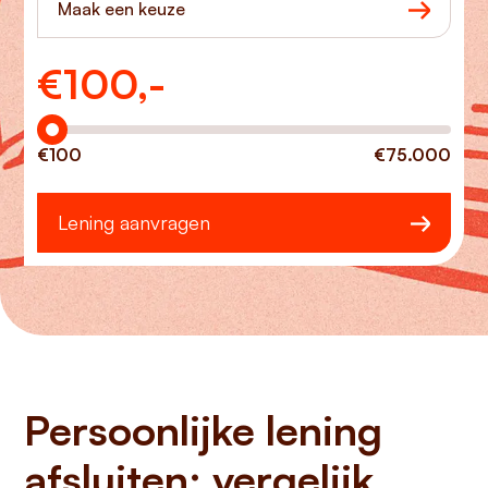
Maak een keuze
€
100,-
Hoeveel wilt u lenen?
€100
€75.000
Lening aanvragen
Persoonlijke lening
afsluiten: vergelijk,