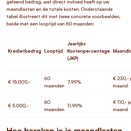
geleend bedrag, wat direct invloed heeft op uw
maandlasten en de totale kosten. Onderstaande
tabel illustreert dit met twee concrete voorbeelden,
beide met een looptijd van 60 maanden:
Jaarlijks
Kredietbedrag
Looptijd
Kostenpercentage
Maandl
(JKP)
60
€ 230,- 
€ 15.000,-
7,99%
maanden
maand
60
€ 110,- 
€ 5.000,-
11,99%
maanden
maand
Hoe bereken je je maandlasten