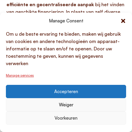
efficiënte en gecentraliseerde aanpak
bij het vinden
van geschikte financiering. In plaats van zelf diverse
aanbieders van
microkrediet en MKB-krediet
te
Manage Consent
benaderen, vergelijkt Lening.com voor u de
Om u de beste ervaring te bieden, maken wij gebruik
verschillende opties op basis van uw specifieke
van cookies en andere technologieën om apparaat-
bedrijfsbehoeften, wat u aanzienlijk veel tijd bespaart
informatie op te slaan en/of te openen. Door uw
en de kans op het vinden van de meest gunstige
toestemming te geven, kunnen wij gegevens
voorwaarden vergroot. Bovendien, mocht uw
verwerken
aanvraag onverhoopt bij één kredietverstrekker
worden afgewezen, dan
zoekt Lening.com actief
Manage services
naar alternatieve kredietverstrekkers
die wellicht
wel een passend aanbod hebben, een unieke service
Accepteren
die extra zekerheid biedt in uw zoektocht naar
zakelijke financiering.
Weiger
Snel en eenvoudig vergelijken van
Voorkeuren
kredietopties