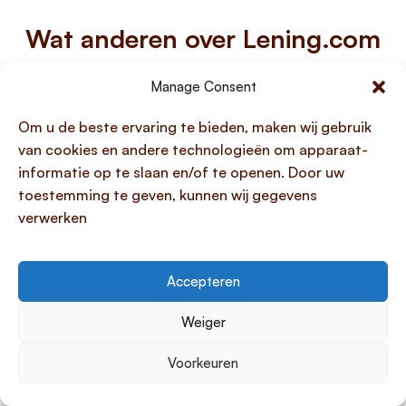
Wat anderen over Lening.com
zeggen
Manage Consent
1247 klanten beoordelen ons met een 4.1/5
Om u de beste ervaring te bieden, maken wij gebruik
van cookies en andere technologieën om apparaat-
informatie op te slaan en/of te openen. Door uw
toestemming te geven, kunnen wij gegevens
verwerken
Best goed
Ging snel
Accepteren
Joël
Uit Ridderkerk
Weiger
Voorkeuren