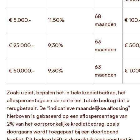
68
€ 5.000,-
11,50%
€ 100,
maanden
63
€ 25.000,-
9,30%
€ 500,
maanden
63
€ 50.000,-
9,30%
€ 1.00
maanden
Zoals u ziet, bepalen het initiële kredietbedrag, het
aflospercentage en de rente het totale bedrag dat u
terugbetaalt. De “indicatieve maandelijkse aflossing”
hierboven is gebaseerd op een aflospercentage van
2% van het oorspronkelijke kredietbedrag, zoals
doorgaans wordt toegepast bij een doorlopend
krediet. Dit bedrag blijft in de praktijk vaak constant in