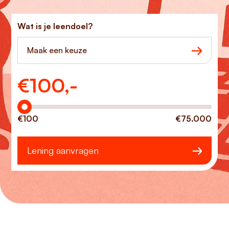
Wat is je leendoel?
Maak een keuze
€
100,-
Hoeveel wilt u lenen?
€100
€75.000
Lening aanvragen