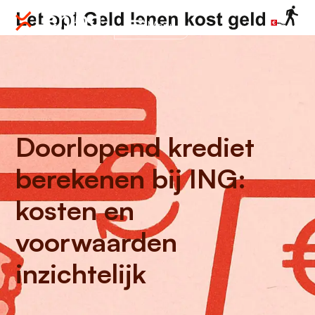
Menu
Doorlopend krediet
berekenen bij ING:
kosten en
voorwaarden
inzichtelijk