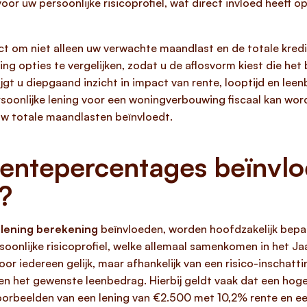
oor uw persoonlijke risicoprofiel, wat direct invloed heeft 
ct om niet alleen uw verwachte maandlast en de totale kred
ing opties te vergelijken, zodat u de aflosvorm kiest die het 
ijgt u diepgaand inzicht in impact van rente, looptijd en lee
ersoonlijke lening voor een woningverbouwing fiscaal kan wor
 uw totale maandlasten beïnvloedt.
rentepercentages beïnvl
?
 lening berekening
beïnvloeden, worden hoofdzakelijk bepaa
oonlijke risicoprofiel, welke allemaal samenkomen in het Jaa
oor iedereen gelijk, maar afhankelijk van een risico-inschatt
 en het gewenste leenbedrag. Hierbij geldt vaak dat een hoge
voorbeelden van een lening van €2.500 met 10,2% rente en e