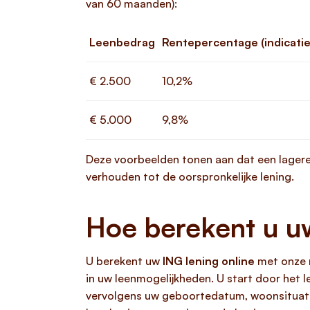
van 60 maanden):
Leenbedrag
Rentepercentage (indicatie
€ 2.500
10,2%
€ 5.000
9,8%
Deze voorbeelden tonen aan dat een lagere
verhouden tot de oorspronkelijke lening.
Hoe berekent u uw
U berekent uw
ING lening online
met onze r
in uw leenmogelijkheden. U start door het 
vervolgens uw geboortedatum, woonsituatie,