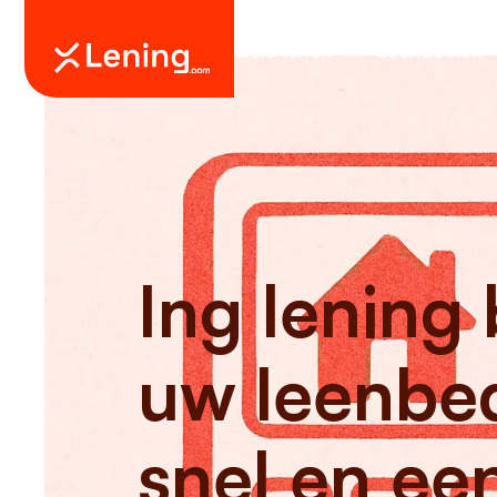
Geld lenen
Leendoelen
Ing lening
uw leenbe
snel en ee