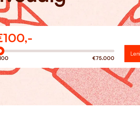
€
100,-
eveel wilt u lenen?
Len
100
€75.000