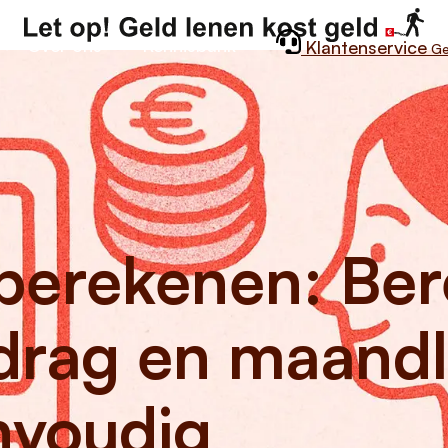
Over ons
Kennisbank
Klantenservice
Ge
 berekenen: Be
drag en maandl
nvoudig