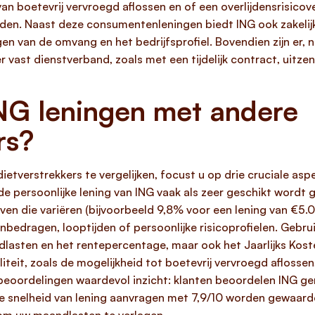
van boetevrij vervroegd aflossen en of een overlijdensrisico
arden. Naast deze consumentenleningen biedt ING ook zakelij
n van de omvang en het bedrijfsprofiel. Bovendien zijn er, n
 vast dienstverband, zoals met een tijdelijk contract, uitze
ING leningen met andere
rs?
etverstrekkers te vergelijken, focust u op drie cruciale aspec
de persoonlijke lening van ING vaak als zeer geschikt wordt
ven die variëren (bijvoorbeeld 9,8% voor een lening van €5
enbedragen, looptijden of persoonlijke risicoprofielen. Geb
ndlasten en het rentepercentage, maar ook het Jaarlijks Ko
biliteit, zoals de mogelijkheid tot boetevrij vervroegd aflos
beoordelingen waardevol inzicht: klanten beoordelen ING ge
de snelheid van lening aanvragen met 7,9/10 worden gewaarde