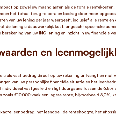
 impact op zowel uw maandlasten als de totale rentekosten; 
een het totaal terug te betalen bedrag door meer opgebouw
en van uw lening per jaar weergeeft, inclusief alle rente e
t de lening u daadwerkelijk kost, ongeacht specifieke admin
te berekening van uw
ING lening
en inzicht in uw financiële ve
waarden en leenmogelijk
die u als vast bedrag direct op uw rekening ontvangt en met 
gen van uw persoonlijke financiële situatie en het leenbedr
t individueel vastgesteld en ligt doorgaans tussen de 6,8% 
n zoals €10.000 vaak een lagere rente, bijvoorbeeld 8,0%, 
xacte leenbedrag, het leendoel, de rentehoogte, het aflossin