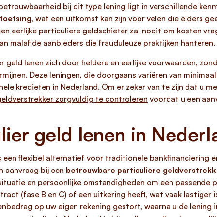
betrouwbaarheid bij dit type lening ligt in verschillende ke
toetsing
, wat een uitkomst kan zijn voor velen die elders gee
en eerlijke particuliere geldschieter zal nooit om kosten v
van malafide aanbieders die frauduleuze praktijken hanteren.
 geld lenen zich door heldere en eerlijke voorwaarden, zond
ermijnen. Deze leningen, die doorgaans variëren van minimaa
nele kredieten in Nederland. Om er zeker van te zijn dat u met 
eldverstrekker zorgvuldig te controleren
voordat u een aanv
lier geld lenen in Neder
s een flexibel alternatief voor traditionele bankfinancierin
n aanvraag bij een
betrouwbare particuliere geldverstrekk
situatie en persoonlijke omstandigheden om een passende per
tract (fase B en C) of een uitkering heeft, wat vaak lastiger 
enbedrag op uw eigen rekening gestort, waarna u de lening i