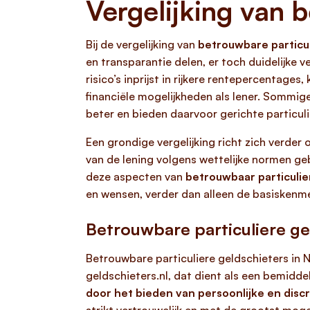
Vergelijking van 
Bij de vergelijking van
betrouwbare particu
en transparantie delen, er toch duidelijke 
risico’s inprijst in rijkere rentepercentag
financiële mogelijkheden als lener. Sommig
beter en bieden daarvoor gerichte particuli
Een grondige vergelijking richt zich verder
van de lening volgens wettelijke normen geb
deze aspecten van
betrouwbaar particulie
en wensen, verder dan alleen de basiskenme
Betrouwbare particuliere ge
Betrouwbare particuliere geldschieters in Ne
geldschieters.nl, dat dient als een bemidde
door het bieden van persoonlijke en discr