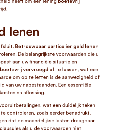
jkheid heeft om een lening
boetevrij
ijd.
ld lenen
fsluit.
Betrouwbaar particulier geld lenen
oleren. De belangrijkste voorwaarden die u
past aan uw financiële situatie en
boetevrij vervroegd af te lossen
, wat een
waarde om op te letten is de aanwezigheid of
heid van uw nabestaanden. Een essentiële
osten na aflossing.
vooruitbetalingen, wat een duidelijk teken
 te controleren, zoals eerder benadrukt.
orgen dat de maandelijkse lasten draagbaar
clausules als u de voorwaarden niet