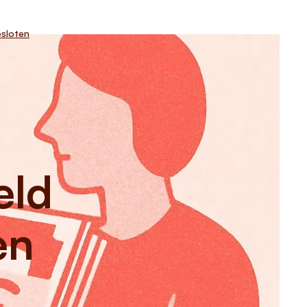
sloten
eld
en