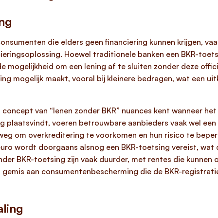
ing
consumenten die elders geen financiering kunnen krijgen, vaa
ncieringsoplossing. Hoewel traditionele banken een BKR-toets
e mogelijkheid om een lening af te sluiten zonder deze offici
ng mogelijk maakt, vooral bij kleinere bedragen, wat een uitk
het concept van “lenen zonder BKR” nuances kent wanneer he
ing plaatsvindt, voeren betrouwbare aanbieders vaak wel een
weg om overkreditering te voorkomen en hun risico te beper
uro wordt doorgaans alsnog een BKR-toetsing vereist, wat 
onder BKR-toetsing zijn vaak duurder, met rentes die kunnen 
t gemis aan consumentenbescherming die de BKR-registratie
ling