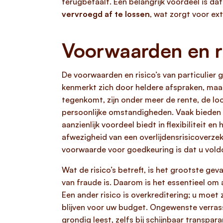
terugbetaalt. Een belangrijk voordeel is dat
vervroegd af te lossen
, wat zorgt voor ext
Voorwaarden en ris
De voorwaarden en risico’s van particulier g
kenmerkt zich door heldere afspraken, maar
tegenkomt, zijn onder meer de rente, de loo
persoonlijke omstandigheden. Vaak bieden 
aanzienlijk voordeel biedt in flexibiliteit
afwezigheid van een overlijdensrisicoverze
voorwaarde voor goedkeuring is dat u vold
Wat de risico’s betreft, is het grootste ge
van fraude is. Daarom is het essentieel om 
Een ander risico is overkreditering; u moet
blijven voor uw budget. Ongewenste verras
grondig leest, zelfs bij schijnbaar transpar