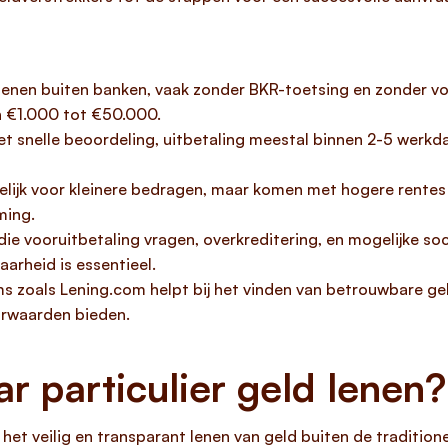
 lenen buiten banken, vaak zonder BKR-toetsing en zonder vo
n €1.000 tot €50.000.
t snelle beoordeling, uitbetaling meestal binnen 2-5 werkda
lijk voor kleinere bedragen, maar komen met hogere rentes (
ming.
ie vooruitbetaling vragen, overkreditering, en mogelijke soci
arheid is essentieel.
rms zoals Lening.com helpt bij het vinden van betrouwbare g
oorwaarden bieden.
r particulier geld lenen?
et veilig en transparant lenen van geld buiten de tradition