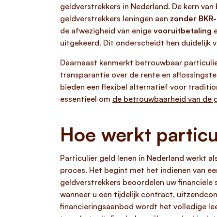
geldverstrekkers in Nederland. De kern van 
geldverstrekkers leningen aan
zonder BKR-
de afwezigheid van enige
vooruitbetaling
e
uitgekeerd. Dit onderscheidt hen duidelijk 
Daarnaast kenmerkt betrouwbaar particulier
transparantie over de rente en aflossingst
bieden een flexibel alternatief voor traditio
essentieel om
de betrouwbaarheid van de g
Hoe werkt particu
Particulier geld lenen in Nederland werkt al
proces. Het begint met het indienen van ee
geldverstrekkers beoordelen uw financiële 
wanneer u een tijdelijk contract, uitzendcon
financieringsaanbod wordt het volledige le