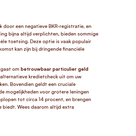
k door een negatieve BKR-registratie, en
ing bijna altijd verplichten, bieden sommige
ële toetsing. Deze optie is vaak populair
omst kan zijn bij dringende financiële
t gaat om
betrouwbaar particulier geld
 alternatieve kredietcheck uit om uw
ken. Bovendien geldt een cruciale
de mogelijkheden voor grotere leningen
oplopen tot circa 14 procent, en brengen
 biedt. Wees daarom altijd extra