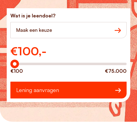
Wat is je leendoel?
Maak een keuze
€
100,-
Hoeveel wilt u lenen?
€100
€75.000
Lening aanvragen