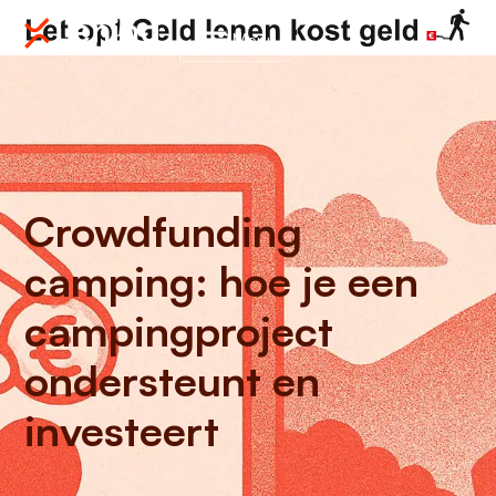
Menu
Crowdfunding
camping: hoe je een
campingproject
ondersteunt en
investeert