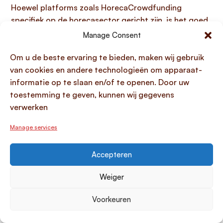
Hoewel platforms zoals HorecaCrowdfunding
specifiek op de horecasector gericht zijn, is het goed
om te weten dat sommige algemene
Manage Consent
crowdfundingplatforms
soms terughoudend zijn
Om u de beste ervaring te bieden, maken wij gebruik
met horecafinanciering
. Daarom is het extra
van cookies en andere technologieën om apparaat-
belangrijk om de focus van je campingproject
informatie op te slaan en/of te openen. Door uw
(bijvoorbeeld op glamping, duurzaamheid of
toestemming te geven, kunnen wij gegevens
verblijfsvastgoed) duidelijk te communiceren en een
verwerken
platform te kiezen dat hier ervaring mee heeft.
Algemenere business platforms zoals
Manage services
CrowdAboutNow
,
Geldvoorelkaar
en
Symbid
financieren een breed scala aan ondernemingen en
Accepteren
kunnen ook voor
crowdfunding camping
projecten
een optie zijn, mits het project een solide bedrijfsplan
Weiger
heeft. Voor natuur-gerelateerde
campingprojecten
is
het platform
Crowdfunding VoorNatuur
een goede
Voorkeuren
overweging.