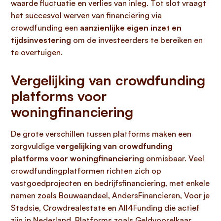
waarde fluctuatie en verlies van inleg. Tot slot vraagt
het succesvol werven van financiering via
crowdfunding een
aanzienlijke eigen inzet en
tijdsinvestering
om de investeerders te bereiken en
te overtuigen.
Vergelijking van crowdfunding
platforms voor
woningfinanciering
De grote verschillen tussen platforms maken een
zorgvuldige
vergelijking van crowdfunding
platforms voor woningfinanciering
onmisbaar. Veel
crowdfundingplatformen richten zich op
vastgoedprojecten en bedrijfsfinanciering, met enkele
namen zoals Bouwaandeel, AndersFinancieren, Voor je
Stadsie, Crowdrealestate en All4Funding die actief
zijn in Nederland. Platforms zoals Geldvoorelkaar