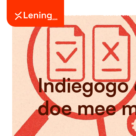
Geld lenen
Leendoelen
Indiegogo 
doe mee m