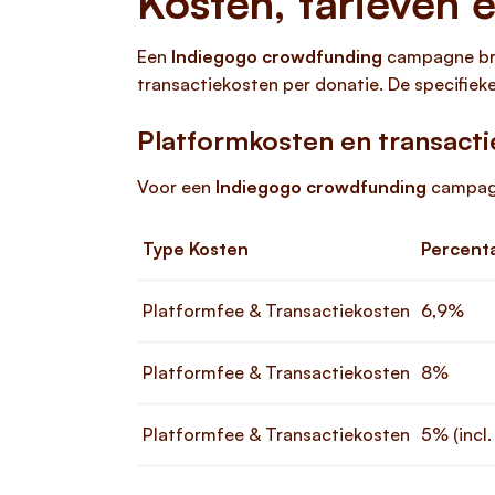
Kosten, tarieven e
Een
Indiegogo crowdfunding
campagne bre
transactiekosten per donatie. De specifiek
Platformkosten en transact
Voor een
Indiegogo crowdfunding
campagn
Type Kosten
Percent
Platformfee & Transactiekosten
6,9%
Platformfee & Transactiekosten
8%
Platformfee & Transactiekosten
5% (incl