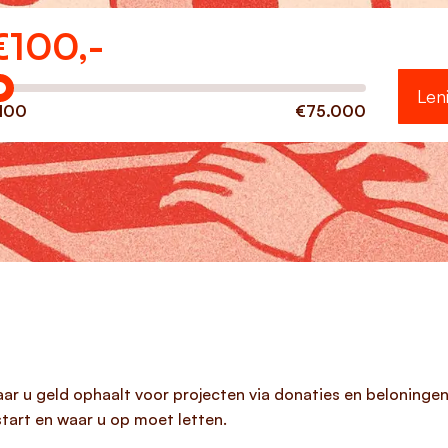
€
100,-
eveel wilt u lenen?
Len
100
€75.000
ar u geld ophaalt voor projecten via donaties en beloningen
art en waar u op moet letten.