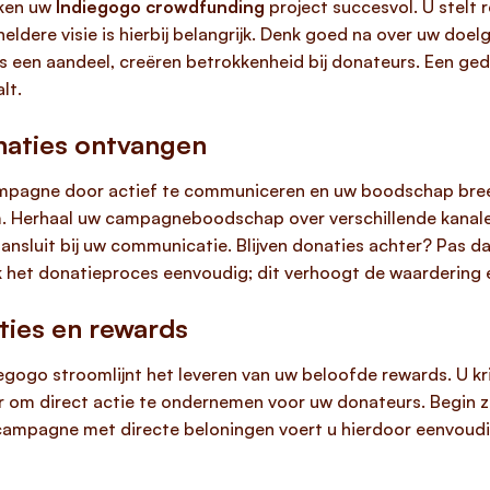
ken uw
Indiegogo crowdfunding
project succesvol. U stelt 
heldere visie is hierbij belangrijk. Denk goed na over uw doe
s een aandeel, creëren betrokkenheid bij donateurs. Een gede
lt.
aties ontvangen
pagne door actief te communiceren en uw boodschap breed
 Herhaal uw campagneboodschap over verschillende kanalen,
ansluit bij uw communicatie. Blijven donaties achter? Pas d
k het donatieproces eenvoudig; dit verhoogt de waardering 
ties en rewards
egogo stroomlijnt het leveren van uw beloofde rewards. U kri
r om direct actie te ondernemen voor uw donateurs. Begin z
ampagne met directe beloningen voert u hierdoor eenvoudig