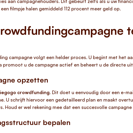
ties aan campagnehouders. Dit gebeurt zelfs als u uw financi
en filmpje halen gemiddeld 112 procent meer geld op.
rowdfundingcampagne te
ing campagne volgt een helder proces. U begint met het a
a promoot u de campagne actief en beheert u de directe uit
agne opzetten
diegogo crowdfunding
. Dit doet u eenvoudig door een e-ma
. U schrijft hiervoor een gedetailleerd plan en maakt overt
. Houd er wel rekening mee dat een succesvolle campagne v
gsstructuur bepalen