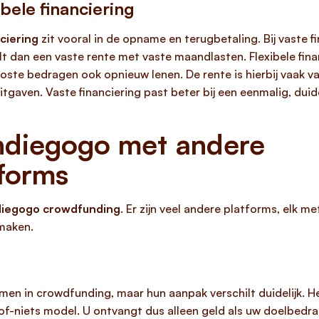
ibele financiering
nciering
zit vooral in de opname en terugbetaling. Bij vaste fi
alt dan een vaste rente met vaste maandlasten. Flexibele fina
ste bedragen ook opnieuw lenen. De rente is hierbij vaak vari
gaven. Vaste financiering past beter bij een eenmalig, duide
Indiegogo met andere
forms
diegogo crowdfunding
. Er zijn veel andere platforms, elk m
 maken.
men in crowdfunding, maar hun aanpak verschilt duidelijk. He
of-niets model. U ontvangt dus alleen geld als uw doelbedra