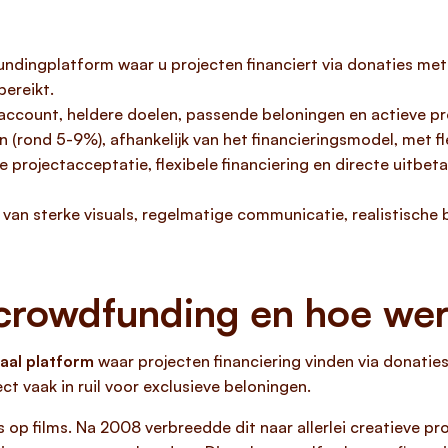
undingplatform waar u projecten financiert via donaties me
bereikt.
account, heldere doelen, passende beloningen en actieve pr
 (rond 5-9%), afhankelijk van het financieringsmodel, met fle
rojectacceptatie, flexibele financiering en directe uitbetali
n sterke visuals, regelmatige communicatie, realistische b
 crowdfunding en hoe wer
aal platform
waar projecten financiering vinden via donatie
 vaak in ruil voor exclusieve beloningen.
op films. Na 2008 verbreedde dit naar allerlei creatieve pro