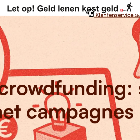
Over ons
Kennisbank
Klantenservice
Ge
crowdfunding: 
et campagnes