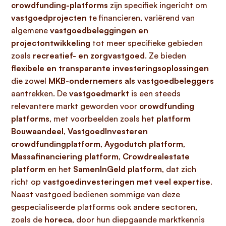
crowdfunding-platforms
zijn specifiek ingericht om
vastgoedprojecten
te financieren, variërend van
algemene
vastgoedbeleggingen en
projectontwikkeling
tot meer specifieke gebieden
zoals
recreatief- en zorgvastgoed
. Ze bieden
flexibele en transparante investeringsoplossingen
die zowel
MKB-ondernemers als vastgoedbeleggers
aantrekken. De
vastgoedmarkt
is een steeds
relevantere markt geworden voor
crowdfunding
platforms
, met voorbeelden zoals het
platform
Bouwaandeel
,
VastgoedInvesteren
crowdfundingplatform
,
Aygodutch platform
,
Massafinanciering platform
,
Crowdrealestate
platform
en het
SamenInGeld platform
, dat zich
richt op
vastgoedinvesteringen met veel expertise
.
Naast vastgoed bedienen sommige van deze
gespecialiseerde platforms ook andere sectoren,
zoals de
horeca
, door hun diepgaande marktkennis