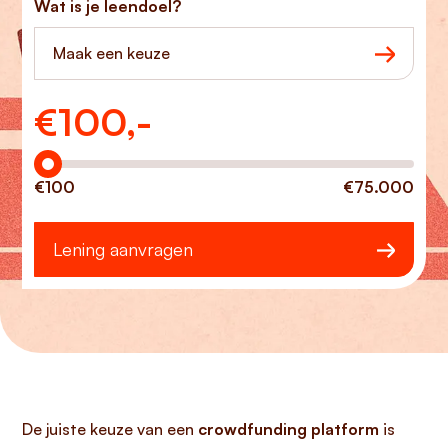
Wat is je leendoel?
Maak een keuze
€
100,-
Hoeveel wilt u lenen?
€100
€75.000
Lening aanvragen
De juiste keuze van een
crowdfunding platform
is