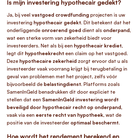
Is mijn investering hypothecair gedekt?
Ja, bij veel
vastgoed crowdfunding
projecten is uw
investering
hypothecair gedekt
. Dit betekent dat het
onderliggende
onroerend goed
dient als
onderpand
,
wat een sterke vorm van zekerheid biedt voor
investeerders. Net als bij een
hypothecair krediet
,
legt dit
hypotheekrecht
een claim op het vastgoed.
Deze
hypothecaire zekerheid
zorgt ervoor dat u als
investeerder vaak voorrang krijgt bij terugbetaling in
geval van problemen met het project, zelfs vóór
bijvoorbeeld de
belastingdienst
. Platforms zoals
SamenInGeld benadrukken dit door expliciet te
stellen dat een
SamenInGeld investering wordt
beveiligd door hypothecair recht op onderpand
,
vaak via een
eerste recht van hypotheek
, wat de
positie van de investeerder
optimaal beschermt
.
Hoe wordt het rendement berekend en