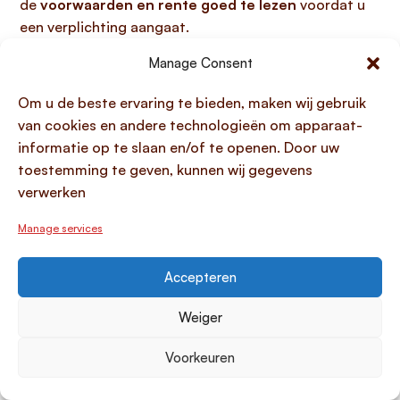
de
voorwaarden en rente goed te lezen
voordat u
een verplichting aangaat.
Manage Consent
Geld lenen bij Rabobank:
opties en voorwaarden
Om u de beste ervaring te bieden, maken wij gebruik
van cookies en andere technologieën om apparaat-
Rabobank is een van de grootste banken in Nederland
informatie op te slaan en/of te openen. Door uw
en biedt diverse leenopties voor zowel particulieren
toestemming te geven, kunnen wij gegevens
als bedrijven, waarbij zij onder toezicht staat van de
verwerken
Autoriteit Financiële Markten, De Nederlandsche Bank
Manage services
en de Europese Centrale Bank. Voor particulieren zijn
hypotheken
een van de belangrijkste leenproducten,
Accepteren
waarbij u kunt kiezen uit zowel een
vaste rente
als
een
variabele rente
. Bij een hypotheekaanvraag bij
Weiger
Rabobank heeft u ruime keuze in de
rentevaste
periode
, variërend van
1 jaar, 2 jaar, 5 jaar, 10 jaar, 15
Voorkeuren
jaar, 20 jaar tot 30 jaar
. Ook de
looptijd van de
hypotheek
is flexibel instelbaar, met opties van
5 jaar