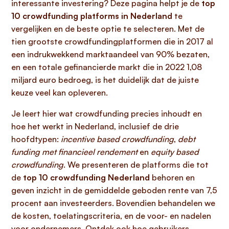
interessante investering? Deze pagina helpt je de
top
10 crowdfunding platforms in Nederland
te
vergelijken en de beste optie te selecteren. Met de
tien grootste crowdfundingplatformen die in 2017 al
een indrukwekkend marktaandeel van 90% bezaten,
en een totale gefinancierde markt die in 2022 1,08
miljard euro bedroeg, is het duidelijk dat de juiste
keuze veel kan opleveren.
Je leert hier wat crowdfunding precies inhoudt en
hoe het werkt in Nederland, inclusief de drie
hoofdtypen:
incentive based crowdfunding
,
debt
funding met financieel rendement
en
equity based
crowdfunding
. We presenteren de platforms die tot
de
top 10 crowdfunding Nederland
behoren en
geven inzicht in de gemiddelde geboden rente van 7,5
procent aan investeerders. Bovendien behandelen we
de kosten, toelatingscriteria, en de voor- en nadelen
voor ondernemers. Ontdek ook hoe gebruikers