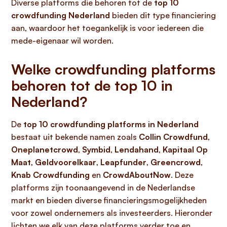
Diverse platforms die behoren tot de
top 10
crowdfunding Nederland
bieden dit type financiering
aan, waardoor het toegankelijk is voor iedereen die
mede-eigenaar wil worden.
Welke crowdfunding platforms
behoren tot de top 10 in
Nederland?
De
top 10 crowdfunding platforms in Nederland
bestaat uit bekende namen zoals
Collin Crowdfund
,
Oneplanetcrowd
,
Symbid
,
Lendahand
,
Kapitaal Op
Maat
,
Geldvoorelkaar
,
Leapfunder
,
Greencrowd
,
Knab Crowdfunding
en
CrowdAboutNow
. Deze
platforms zijn toonaangevend in de Nederlandse
markt en bieden diverse financieringsmogelijkheden
voor zowel ondernemers als investeerders. Hieronder
lichten we elk van deze platforms verder toe en