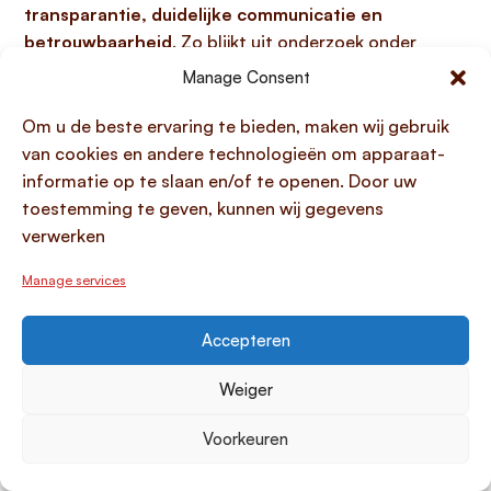
transparantie, duidelijke communicatie en
betrouwbaarheid
. Zo blijkt uit onderzoek onder
investeerders van platforms zoals Geldvoorelkaar.nl
Manage Consent
(een van de
top 10 crowdfunding nederland
platforms) in mei 2025 een algemene
Om u de beste ervaring te bieden, maken wij gebruik
tevredenheidsscore van 133 op een schaal van 0 (zeer
van cookies en andere technologieën om apparaat-
negatief) tot 200 (zeer positief). Specifiek de
informatie op te slaan en/of te openen. Door uw
communicatie en service worden met een score van
toestemming te geven, kunnen wij gegevens
124 ook positief ervaren, hoewel hier nog ruimte voor
verwerken
verbetering is. Platforms zoals SamenInGeld worden
Manage services
door klanten als betrouwbaar, vakkundig en
klantvriendelijk beoordeeld, terwijl Invesdor een
Accepteren
uitstekende gebruikersbeoordeling heeft op
Trustpilot. Investeerders, zoals Fred van der Stappen
Weiger
van Geldvoorelkaar.nl aangeeft, stellen duidelijke
eisen aan crowdfunding, waarbij transparantie over
Voorkeuren
projecten, open communicatie en het bieden van
zekerheden essentieel zijn voor het vertrouwen. Dit is