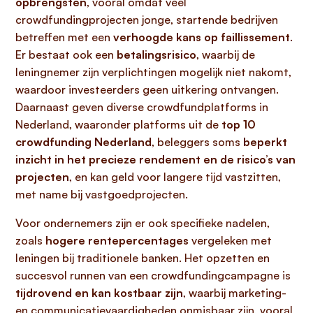
opbrengsten
, vooral omdat veel
crowdfundingprojecten jonge, startende bedrijven
betreffen met een
verhoogde kans op faillissement
.
Er bestaat ook een
betalingsrisico
, waarbij de
leningnemer zijn verplichtingen mogelijk niet nakomt,
waardoor investeerders geen uitkering ontvangen.
Daarnaast geven diverse crowdfundplatforms in
Nederland, waaronder platforms uit de
top 10
crowdfunding Nederland
, beleggers soms
beperkt
inzicht in het precieze rendement en de risico’s van
projecten
, en kan geld voor langere tijd vastzitten,
met name bij vastgoedprojecten.
Voor ondernemers zijn er ook specifieke nadelen,
zoals
hogere rentepercentages
vergeleken met
leningen bij traditionele banken. Het opzetten en
succesvol runnen van een crowdfundingcampagne is
tijdrovend en kan kostbaar zijn
, waarbij marketing-
en communicatievaardigheden onmisbaar zijn, vooral