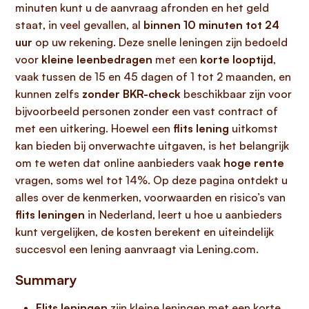
minuten kunt u de aanvraag afronden en het geld
staat, in veel gevallen, al
binnen 10 minuten tot 24
uur
op uw rekening. Deze snelle leningen zijn bedoeld
voor
kleine leenbedragen
met een
korte looptijd
,
vaak tussen de 15 en 45 dagen of 1 tot 2 maanden, en
kunnen zelfs
zonder BKR-check
beschikbaar zijn voor
bijvoorbeeld personen zonder een vast contract of
met een uitkering. Hoewel een
flits lening
uitkomst
kan bieden bij onverwachte uitgaven, is het belangrijk
om te weten dat online aanbieders vaak
hoge rente
vragen, soms wel tot 14%. Op deze pagina ontdekt u
alles over de kenmerken, voorwaarden en risico’s van
flits leningen
in Nederland, leert u hoe u aanbieders
kunt vergelijken, de kosten berekent en uiteindelijk
succesvol een lening aanvraagt via Lening.com.
Summary
Flits leningen
zijn kleine leningen met een korte