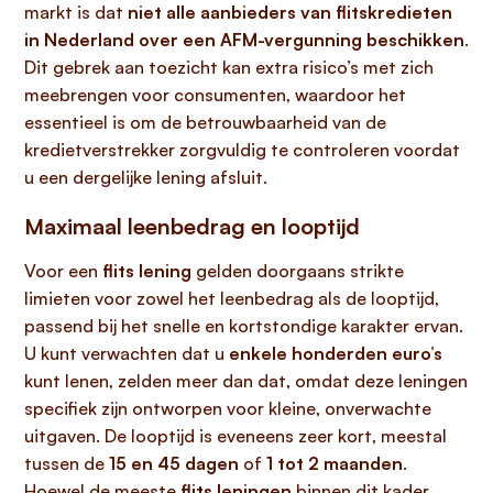
markt is dat
niet alle aanbieders van flitskredieten
in Nederland over een AFM-vergunning beschikken
.
Dit gebrek aan toezicht kan extra risico’s met zich
meebrengen voor consumenten, waardoor het
essentieel is om de betrouwbaarheid van de
kredietverstrekker zorgvuldig te controleren voordat
u een dergelijke lening afsluit.
Maximaal leenbedrag en looptijd
Voor een
flits lening
gelden doorgaans strikte
limieten voor zowel het leenbedrag als de looptijd,
passend bij het snelle en kortstondige karakter ervan.
U kunt verwachten dat u
enkele honderden euro’s
kunt lenen, zelden meer dan dat, omdat deze leningen
specifiek zijn ontworpen voor kleine, onverwachte
uitgaven. De looptijd is eveneens zeer kort, meestal
tussen de
15 en 45 dagen
of
1 tot 2 maanden
.
Hoewel de meeste
flits leningen
binnen dit kader