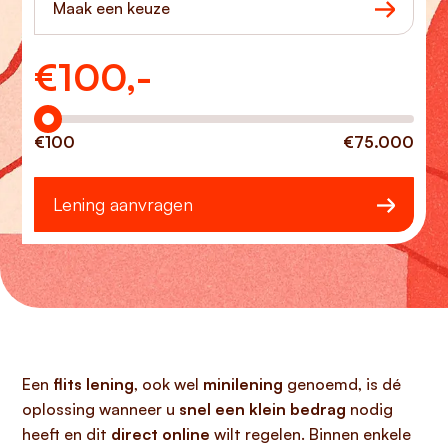
Maak een keuze
€
100,-
Hoeveel wilt u lenen?
€100
€75.000
Lening aanvragen
Een
flits lening
, ook wel
minilening
genoemd, is dé
oplossing wanneer u
snel een klein bedrag
nodig
heeft en dit
direct online
wilt regelen. Binnen enkele