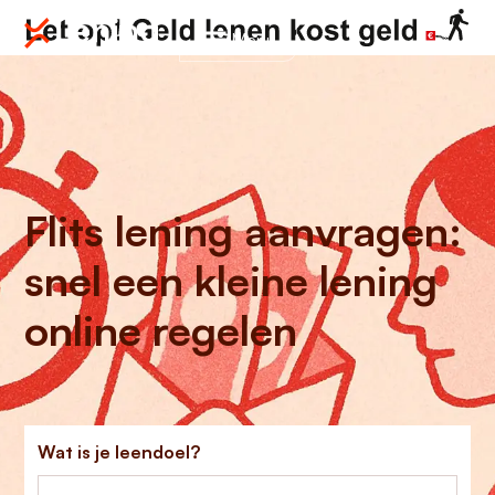
Menu
Flits lening aanvragen:
snel een kleine lening
online regelen
Wat is je leendoel?