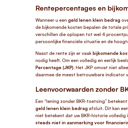
Rentepercentages en bijko
Wanneer u een
geld lenen klein bedrag
ove
de bijkomende kosten bepalen de totale pri
verschillen die oplopen tot wel 4 procentpun
persoonlijke financiële situatie en de hoog
Naast de rente zijn er vaak
bijkomende kos
nodig heeft. Om een volledig en eerlijk beel
Percentage (JKP)
. Het JKP omvat niet allee
daarmee de meest betrouwbare indicator vo
Leenvoorwaarden zonder BK
Een “lening zonder BKR-toetsing” betekent 
geld lenen klein bedrag
afsluit. Dit kan e
niet betekent dat uw BKR-historie volledig i
steeds niet in aanmerking voor financieri