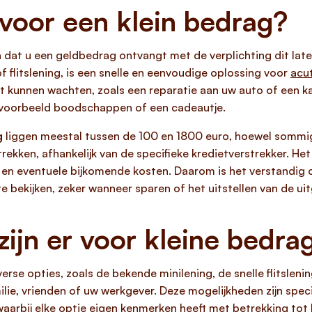
 voor een klein bedrag?
 dat u een geldbedrag ontvangt met de verplichting dit later
f flitslening, is een snelle en eenvoudige oplossing voor
acut
t kunnen wachten, zoals een reparatie aan uw auto of een ka
ijvoorbeeld boodschappen of een cadeautje.
g
liggen meestal tussen de 100 en 1800 euro, hoewel sommig
ekken, afhankelijk van de specifieke kredietverstrekker. Het
e en eventuele bijkomende kosten. Daarom is het verstandig 
 bekijken, zeker wanneer sparen of het uitstellen van de uit
zijn er voor kleine bedra
iverse opties, zoals de bekende minilening, de snelle flitsle
lie, vrienden of uw werkgever. Deze mogelijkheden zijn spec
waarbij elke optie eigen kenmerken heeft met betrekking to