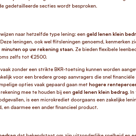
 de gedetailleerde secties wordt besproken.
rwijzen naar hetzelfde type lening: een
geld lenen klein bed
 Deze leningen, ook wel flitsleningen genoemd, kenmerken zi
0 minuten op uw rekening staan
. Ze bieden flexibele leenbe
oms zelfs tot €2500.
 vaak zonder een strikte BKR-toetsing kunnen worden aange
elijk voor een bredere groep aanvragers die snel financiële
rempelige opties vaak gepaard gaan met
hogere renteperce
m rekening mee te houden bij een
geld lenen klein bedrag
. I
dgevallen, is een microkrediet doorgaans een zakelijke leni
d, en daarmee een ander financieel product.
 bedrag
dat bekendstaat om zijn uitzonderlijke snelheid en e