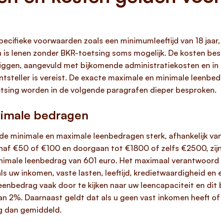
ecifieke voorwaarden zoals een minimumleeftijd van 18 jaar
 is lenen zonder BKR-toetsing soms mogelijk. De kosten bes
 liggen, aangevuld met bijkomende administratiekosten en i
tsteller is vereist. De exacte maximale en minimale leenbed
tsing worden in de volgende paragrafen dieper besproken.
nimale bedragen
de minimale en maximale leenbedragen sterk, afhankelijk van
anaf €50 of €100 en doorgaan tot €1800 of zelfs €2500, zijn
minimale leenbedrag van 601 euro. Het maximaal verantwoord 
s uw inkomen, vaste lasten, leeftijd, kredietwaardigheid en
enbedrag vaak door te kijken naar uw leencapaciteit en dit
n 2%. Daarnaast geldt dat als u geen vast inkomen heeft of l
ng dan gemiddeld.