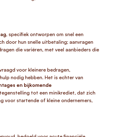
rag
, specifiek ontworpen om snel een
ch door hun snelle uitbetaling; aanvragen
dragen die variëren, met veel aanbieders die
vraagd voor kleinere bedragen,
 hulp nodig hebben. Het is echter van
ntages en bijkomende
n tegenstelling tot een minikrediet, dat zich
ng voor startende of kleine ondernemers,
envoud, bedoeld voor acute financiële