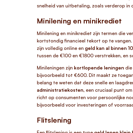
snelheid van uitbetaling, zoals verderop in
Minilening en minikrediet
Minilening en minikrediet zijn termen die ve
kortstondig financieel tekort op te vangen.
zijn volledig online en
geld kan al binnen 1
tussen de €100 en €1800 verstrekken, en s
Minileningen zijn
kortlopende leningen
die
bijvoorbeeld tot €600. Dit maakt ze toegank
belang te weten dat deze snelle en laagd
administratiekosten
, een cruciaal punt o
richt op consumenten voor persoonlijke noo
bijvoorbeeld voor investeringen of voorraa
Flitslening
Een flitslening is een type
geld lenen klein