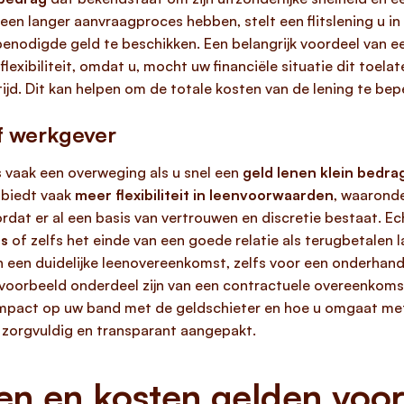
een langer aanvraagproces hebben, stelt een flitslening u i
nodigde geld te beschikken. Een belangrijk voordeel van een 
t flexibiliteit, omdat u, mocht uw financiële situatie dit toel
tijd. Dit kan helpen om de totale kosten van de lening te bep
of werkgever
is vaak een overweging als u snel een
geld lenen klein bedra
biedt vaak
meer flexibiliteit in leenvoorwaarden
, waaronde
rdat er al een basis van vertrouwen en discretie bestaat. Ec
es
of zelfs het einde van een goede relatie als terugbetalen 
n een duidelijke leenovereenkomst, zelfs voor een onderhand
voorbeeld onderdeel zijn van een contractuele overeenkomst,
 impact op uw band met de geldschieter en hoe u omgaat met
ts zorgvuldig en transparant aangepakt.
n en kosten gelden voor