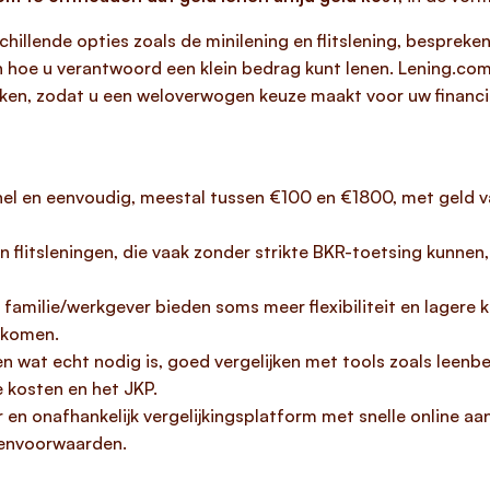
hillende opties zoals de minilening en flitslening, besprek
n hoe u verantwoord een klein bedrag kunt lenen. Lening.co
jken, zodat u een weloverwogen keuze maakt voor uw financië
nel en eenvoudig, meestal tussen €100 en €1800, met geld v
n flitsleningen, die vaak zonder strikte BKR-toetsing kunne
familie/werkgever bieden soms meer flexibiliteit en lagere ko
rkomen.
n wat echt nodig is, goed vergelijken met tools zoals leenbe
e kosten en het JKP.
 en onafhankelijk vergelijkingsplatform met snelle online 
eenvoorwaarden.