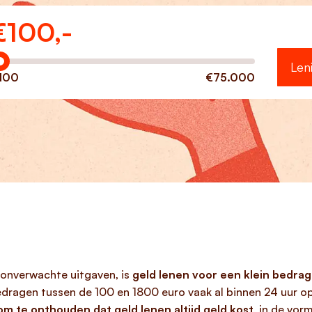
€
100,-
eveel wilt u lenen?
Len
100
€75.000
 onverwachte uitgaven, is
geld lenen voor een klein bedrag
bedragen tussen de 100 en 1800 euro vaak al binnen 24 uur o
 om te onthouden dat geld lenen altijd geld kost
, in de vor