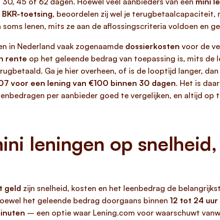
ld 30, 45 of 62 dagen. Hoewel veel aanbieders van een
mini l
 BKR-toetsing
, beoordelen zij wel je terugbetaalcapaciteit
 soms lenen, mits ze aan de aflossingscriteria voldoen en 
ngen in Nederland vaak zogenaamde
dossierkosten
voor de ve
n rente
op het geleende bedrag van toepassing is, mits de l
ugbetaald. Ga je hier overheen, of is de looptijd langer, dan
07 voor een lening van €100 binnen 30 dagen
. Het is da
nbedragen per aanbieder goed te vergelijken, en altijd op t
ini leningen op snelheid
t geld
zijn snelheid, kosten en het leenbedrag de belangrij
: hoewel het geleende bedrag doorgaans binnen
12 tot 24 uur
minuten
– een optie waar Lening.com voor waarschuwt vanwe