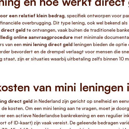
ening en hoe werkt direc
oor een relatief klein bedrag
, specifiek ontworpen voor par
financiële overbrugging. Dit type lening, ook wel bekend als 
m
direct geld
te ontvangen, vaak buiten de traditionele bank
lledig online aanvraagprocedure
met minimale documentati
rs van een
mini lening direct geld
leningen bieden de optie 
verder bevordert en de drempel verlaagt voor mensen die sne
g staat, zijn er situaties waarbij uitbetaling zelfs binnen 10
osten van mini leningen 
ning direct geld
in Nederland zijn gericht op snelheid en een
de kosten. Om een mini lening aan te vragen, moet je doo
over een actieve Nederlandse bankrekening en een regulier 
ort of ID-kaart) zijn vaak vereist. De geleende bedragen var