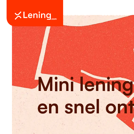
Geld lenen
Leendoelen
Mini lenin
en snel on