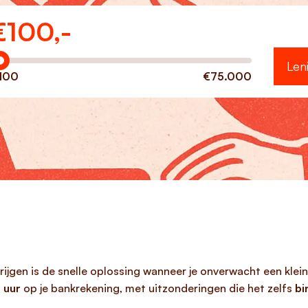
€
100,-
eveel wilt u lenen?
Len
100
€75.000
krijgen is de snelle oplossing wanneer je onverwacht een kle
 uur
op je bankrekening, met uitzonderingen die het zelfs
bi