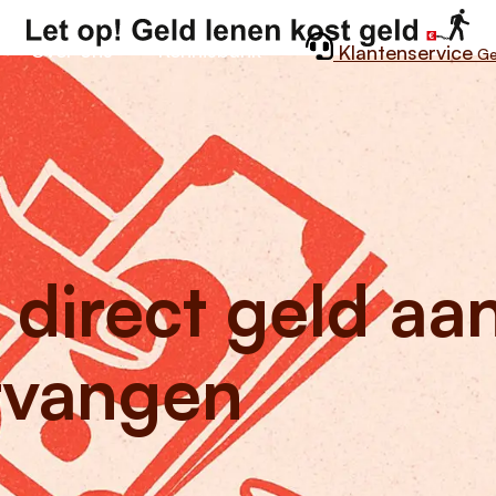
Over ons
Kennisbank
Klantenservice
Ge
g direct geld a
tvangen