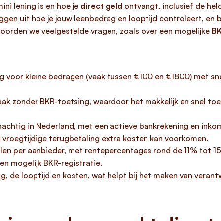
ni lening is en hoe je
direct geld
ontvangt, inclusief de he
gen uit hoe je jouw leenbedrag en looptijd controleert, en b
oorden we veelgestelde vragen, zoals over een mogelijke
BK
ng voor kleine bedragen (vaak tussen €100 en €1800) met sne
aak zonder BKR-toetsing, waardoor het makkelijk en snel toeg
achtig in Nederland, met een actieve bankrekening en inkome
j vroegtijdige terugbetaling extra kosten kan voorkomen.
llen per aanbieder, met rentepercentages rond de 11% tot 15%
 en mogelijk BKR-registratie.
ag, de looptijd en kosten, wat helpt bij het maken van veran