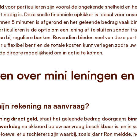
ld
voor particulieren zijn vooral de ongekende snelheid en h
 nodig is. Deze snelle financiële opkikker is ideaal voor on
nen 5 minuten is afgerond en het geleende bedrag vaak bin
articulieren is de optie om een lening af te sluiten zonder t
n bij reguliere banken. Bovendien bieden veel van deze part
 u flexibel bent en de totale kosten kunt verlagen zodra uw fi
de directe mogelijkheid om in actie te komen.
en over mini leningen en 
mijn rekening na aanvraag?
ening direct geld
, staat het geleende bedrag doorgaans
bin
 werkdag
na akkoord op uw aanvraag beschikbaar is, en in 
ewel er uitschieters zijn waarbij, zoals klant Ron meldde, h