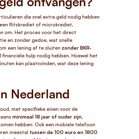
t geld ontvangen?
ticulieren die snel extra geld nodig hebben
een flitskrediet of microkrediet,
en om. Het proces voor het direct
e en zonder gedoe, wat snelle
om een lening af te sluiten
zonder BKR-
l financiële hulp nodig hebben. Hoewel het
 minuten kan plaatsvinden, wat deze lening
in Nederland
voud, met specifieke eisen voor de
rgaans
minimaal 18 jaar of ouder zijn
,
inkomen hebben. Ook een mobiele telefoon
iëren meestal
tussen de 100 euro en 1800