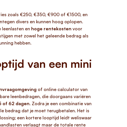
ies zoals €250, €350, €900 of €1500, en
rentegen divers en kunnen hoog oplopen.
e leenlasten en
hoge rentekosten
voor
g stijgen met zowel het geleende bedrag als
rgunning hebben.
ptijd van een mini
aanvraagomgeving
of online calculator van
kbare leenbedragen, die doorgaans variëren
5 of 62 dagen
. Zodra je een combinatie van
ale bedrag dat je moet terugbetalen. Het is
lossing; een kortere looptijd leidt weliswaar
maandlasten verlaagt maar de totale rente