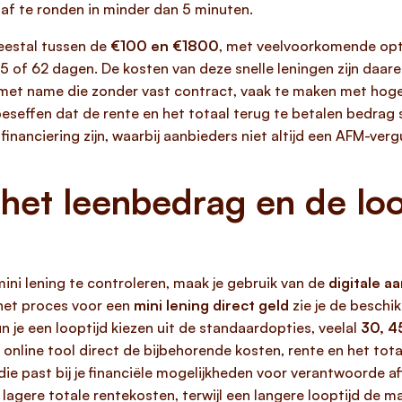
 af te ronden in minder dan 5 minuten.
eestal tussen de
€100 en €1800
, met veelvoorkomende opt
45 of 62 dagen. De kosten van deze snelle leningen zijn daa
, met name die zonder vast contract, vaak te maken met hog
e beseffen dat de rente en het totaal terug te betalen bedra
 financiering zijn, waarbij aanbieders niet altijd een AFM-ve
 het leenbedrag en de loo
ini lening te controleren, maak je gebruik van de
digitale 
 het proces voor een
mini lening direct geld
zie je de beschi
kun je een looptijd kiezen uit de standaardopties, veelal
30, 4
 online tool direct de bijbehorende kosten, rente en het tot
 die past bij je financiële mogelijkheden voor verantwoorde af
lagere totale rentekosten, terwijl een langere looptijd de 