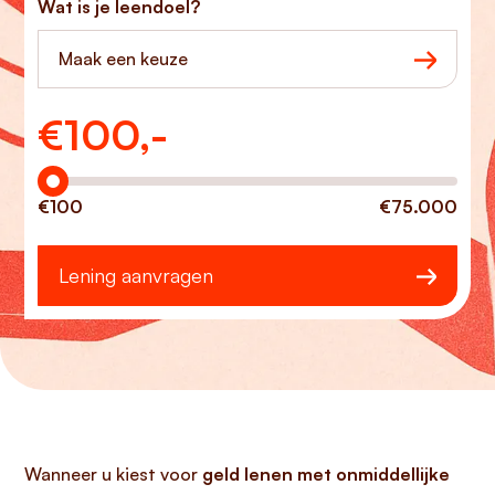
Wat is je leendoel?
Maak een keuze
€
100,-
Hoeveel wilt u lenen?
€100
€75.000
Lening aanvragen
Wanneer u kiest voor
geld lenen met onmiddellijke