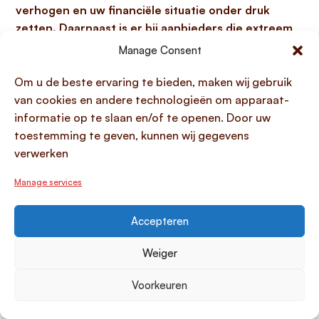
verhogen en uw financiële situatie onder druk
zetten. Daarnaast is er bij aanbieders die extreem
snelle uitbetalingen beloven (zoals binnen enkele
Manage Consent
minuten) een verhoogde kans op
fraude en
oplichting
, vaak door partijen zonder de vereiste
Om u de beste ervaring te bieden, maken wij gebruik
AFM-vergunning. Zelfs bij leningen van familie of
van cookies en andere technologieën om apparaat-
vrienden, hoewel snel geregeld, bestaat het
informatie op te slaan en/of te openen. Door uw
relationele risico
dat geldproblemen de banden
toestemming te geven, kunnen wij gegevens
kunnen schaden. Daarom is vergelijken en de
verwerken
voorwaarden controleren altijd een slimme zet.
Manage services
Waarom kiezen voor
Lening.com bij het aanvragen
Accepteren
van een lening met
Weiger
onmiddellijke goedkeuring?
U kiest voor Lening.com bij het aanvragen van een
Voorkeuren
lening met onmiddellijke goedkeuring omdat het
proces van begin tot eind is geoptimaliseerd voor