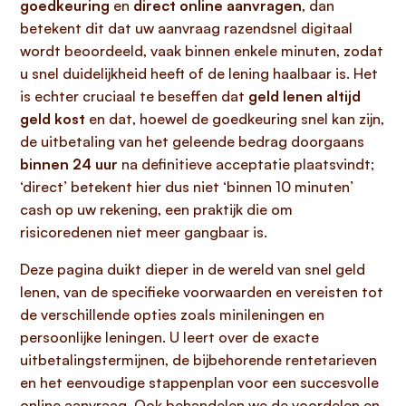
goedkeuring
en
direct online aanvragen
, dan
betekent dit dat uw aanvraag razendsnel digitaal
wordt beoordeeld, vaak binnen enkele minuten, zodat
u snel duidelijkheid heeft of de lening haalbaar is. Het
is echter cruciaal te beseffen dat
geld lenen altijd
geld kost
en dat, hoewel de goedkeuring snel kan zijn,
de uitbetaling van het geleende bedrag doorgaans
binnen 24 uur
na definitieve acceptatie plaatsvindt;
‘direct’ betekent hier dus niet ‘binnen 10 minuten’
cash op uw rekening, een praktijk die om
risicoredenen niet meer gangbaar is.
Deze pagina duikt dieper in de wereld van snel geld
lenen, van de specifieke voorwaarden en vereisten tot
de verschillende opties zoals minileningen en
persoonlijke leningen. U leert over de exacte
uitbetalingstermijnen, de bijbehorende rentetarieven
en het eenvoudige stappenplan voor een succesvolle
online aanvraag. Ook behandelen we de voordelen en