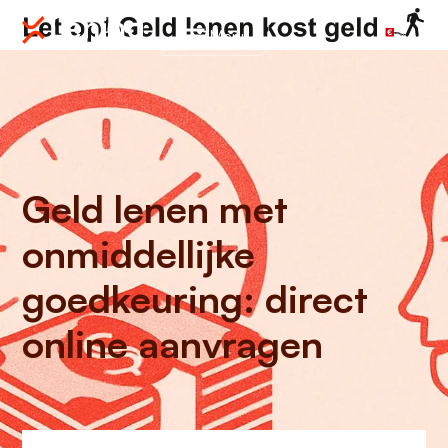
Menu
Geld lenen met
onmiddellijke
goedkeuring: direct
online aanvragen