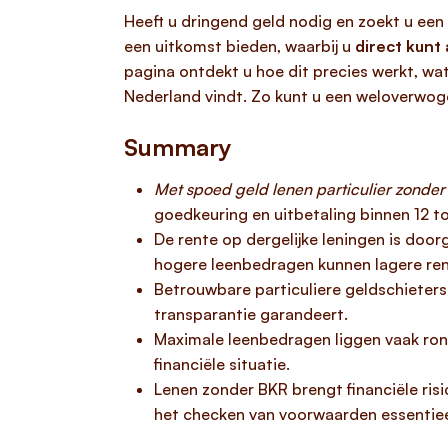
Heeft u dringend geld nodig en zoekt u een
een uitkomst bieden, waarbij u
direct kunt
pagina ontdekt u hoe dit precies werkt, wat
Nederland vindt. Zo kunt u een weloverwo
Summary
Met spoed geld lenen particulier zonde
goedkeuring en uitbetaling binnen 12 to
De rente op dergelijke leningen is doo
hogere leenbedragen kunnen lagere ren
Betrouwbare particuliere geldschieters
transparantie garandeert.
Maximale leenbedragen liggen vaak rond
financiële situatie.
Lenen zonder BKR brengt financiële ri
het checken van voorwaarden essentieel