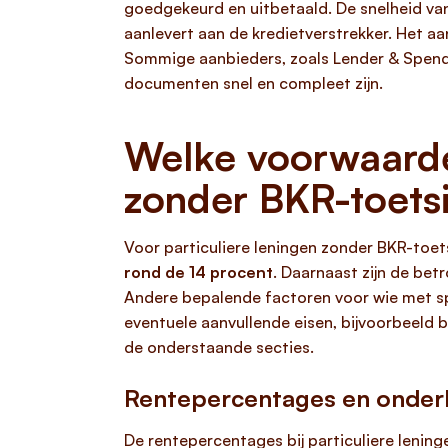
goedgekeurd en uitbetaald. De snelheid va
aanlevert aan de kredietverstrekker. Het a
Sommige aanbieders, zoals Lender & Spende
documenten snel en compleet zijn.
Welke voorwaarden
zonder BKR-toets
Voor particuliere leningen zonder BKR-toe
rond de 14 procent
. Daarnaast zijn de be
Andere bepalende factoren voor wie met sp
eventuele aanvullende eisen, bijvoorbeeld 
de onderstaande secties.
Rentepercentages en onder
De rentepercentages bij particuliere lening