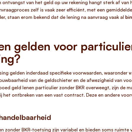
n ontvangst van het geld op uw rekening hangt sterk af van
anvraagproces zelf is vaak zeer efficiënt, met een gemiddel
r, staan erom bekend dat de lening na aanvraag vaak al
bi
 gelden voor particulie
ing?
tsing gelden inderdaad specifieke voorwaarden, waaronder
v
trouwbaarheid van de geldschieter en de afwezigheid van voo
oed geld lenen particulier zonder BKR overweegt, zijn de m
bij het ontbreken van een vast contract. Deze en andere vo
handelbaarheid
en zonder BKR-toetsing zijn variabel en bieden soms ruimte 