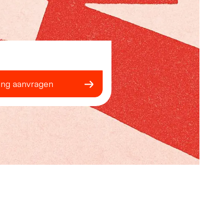
ing aanvragen