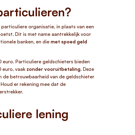
particulieren?
 particuliere organisatie, in plaats van een
oetst. Dit is met name aantrekkelijk voor
itionele banken, en die
met spoed geld
euro. Particuliere geldschieters bieden
0 euro, vaak
zonder vooruitbetaling
. Deze
om de betrouwbaarheid van de geldschieter
. Houd er rekening mee dat de
erstrekker.
uliere lening