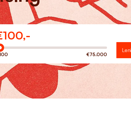
€
100,-
eveel wilt u lenen?
Len
100
€75.000