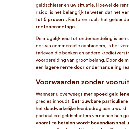
geldschieter en uw situatie. Hoewel de rent
risico, is het belangrijk te weten dat het
ver
tot 5 procent
. Factoren zoals het geleende
rentepercentage
.
De mogelijkheid tot onderhandeling is een
ook via commerciële aanbieders, is het ver
tarieven die banken en andere kredietverst
voorbereiding van groot belang. Door de ma
een
lagere rente door onderhandeling
rea
Voorwaarden zonder vooruit
Wanneer u overweegt
met spoed geld lene
precies inhoudt.
Betrouwbare particuliere
het daadwerkelijke leenbedrag aan u wordt u
particuliere geldschieters verdienen hun ge
vooraf te betalen wordt bovendien snel u