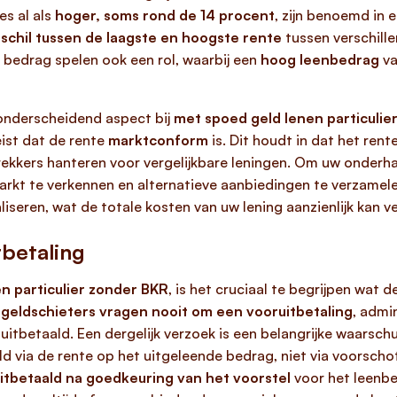
es al als
hoger, soms rond de 14 procent
, zijn benoemd in
schil tussen de laagste en hoogste rente
tussen verschill
 bedrag spelen ook een rol, waarbij een
hoog leenbedrag
va
 onderscheidend aspect bij
met spoed geld lenen particulie
eist dat de rente
marktconform
is. Dit houdt in dat het ren
rekkers hanteren voor vergelijkbare leningen. Om uw onderha
rkt te verkennen en alternatieve aanbiedingen te verzamele
liseren, wat de totale kosten van uw lening aanzienlijk kan 
betaling
n particulier zonder BKR
, is het cruciaal te begrijpen wat
 geldschieters vragen nooit om een vooruitbetaling
, admi
itbetaald. Een dergelijk verzoek is een belangrijke waarschu
ld via de rente op het uitgeleende bedrag, niet via voorsch
itbetaald na goedkeuring van het voorstel
voor het leenbed