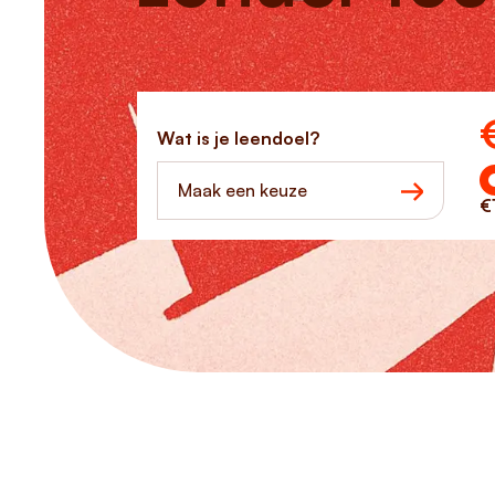
Ho
Wat is je leendoel?
Maak een keuze
€