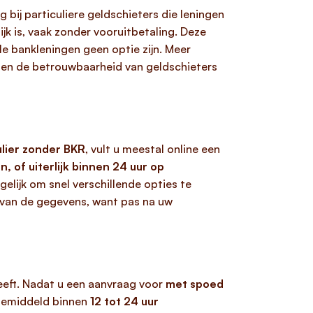
bij particuliere geldschieters die leningen
k is, vaak zonder vooruitbetaling. Deze
le bankleningen geen optie zijn. Meer
n en de betrouwbaarheid van geldschieters
ulier zonder BKR
, vult u meestal online een
, of uiterlijk binnen 24 uur op
gelijk om snel verschillende opties te
d van de gegevens, want pas na uw
heeft. Nadat u een aanvraag voor
met spoed
 gemiddeld binnen
12 tot 24 uur