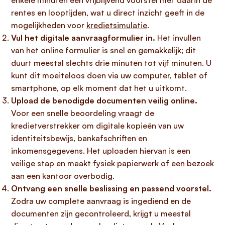
enkele minuten een vrijblijvend voorstel met daarin de
rentes en looptijden, wat u direct inzicht geeft in de
mogelijkheden voor
kredietsimulatie
.
Vul het digitale aanvraagformulier in.
Het invullen
van het
online formulier
is snel en gemakkelijk; dit
duurt meestal
slechts drie minuten
tot
vijf minuten
. U
kunt dit moeiteloos doen via uw computer, tablet of
smartphone, op elk moment dat het u uitkomt.
Upload de benodigde documenten veilig online.
Voor een
snelle beoordeling
vraagt de
kredietverstrekker om digitale kopieën van uw
identiteitsbewijs, bankafschriften en
inkomensgegevens. Het uploaden hiervan is een
veilige stap en maakt fysiek papierwerk of een bezoek
aan een kantoor overbodig.
Ontvang een snelle beslissing en passend voorstel.
Zodra uw complete aanvraag is ingediend en de
documenten zijn gecontroleerd, krijgt u
meestal