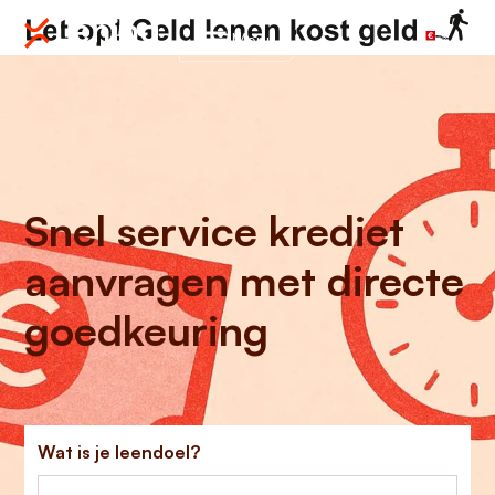
Menu
Snel service krediet
aanvragen met directe
goedkeuring
Wat is je leendoel?