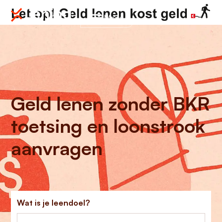
Menu
Geld lenen zonder BKR
toetsing en loonstrook
aanvragen
Wat is je leendoel?