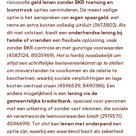
risicovolle
geld lenen zonder BKR toetsing en
loonstrook
opties verminderen. De meest veilige
optie is het aanspreken van
eigen spaargeld
, wat
rente en extra kosten volledig uitsluit (3673802). Als
dit niet volstaat, biedt een
onderhandse lening bij
familie of vrienden
een flexibele oplossing, vaak
zonder BKR-controle en met gunstige voorwaarden
(4583124, 8505969).
Het is hierbij noodzakelijk om
altijd een schriftelijke leenovereenkomst op te stellen
om misverstanden te voorkomen en de relatie te
beschermen, waarbij sociale verplichtingen en lage
kosten centraal staan (4596539, 8490186). Een
andere mogelijkheid is een
lening via de
gemeentelijke kredietbank
, speciaal voor personen
met een uitkering of zonder vast inkomen, die sociale
en verantwoorde leenvoorwaarden biedt (2919570,
4596699). Tot slot kan
lenen met onderpand
een
optie zijn, waarbij een waardevol bezit als zekerheid