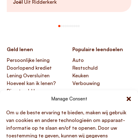
Joël
Uit Ridderkerk
Geld lenen
Populaire leendoelen
Persoonlijke lening
Auto
Doorlopend krediet
Restschuld
Lening Oversluiten
Keuken
Hoeveel kan ik lenen?
Verbouwing
Direct geld lenen
Manage Consent
Handige links
Over Lening.com
Om u de beste ervaring te bieden, maken wij gebruik
Over ons
Papendorpseweg 99,
van cookies en andere technologieën om apparaat-
Klantenservice
3528 BJ Utrecht
informatie op te slaan en/of te openen. Door uw
Kennisbank
KvK 76100200
toestemming te geven, kunnen wij gegevens