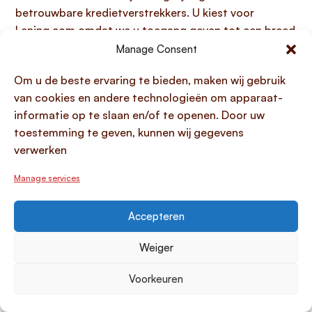
betrouwbare kredietverstrekkers. U kiest voor
Lening.com omdat we u toegang geven tot een breed
aanbod van geschikte leningopties en een maatwerk
Manage Consent
overzicht bieden, zelfs wanneer
10000 euro lenen
Om u de beste ervaring te bieden, maken wij gebruik
zonder BKR toetsing
via reguliere kanalen niet
van cookies en andere technologieën om apparaat-
mogelijk is. Onze toewijding aan transparantie en
informatie op te slaan en/of te openen. Door uw
service wordt bevestigd door onze klanten, die ons
toestemming te geven, kunnen wij gegevens
gemiddeld beoordelen met een 4.1 van 5.
verwerken
20000 euro lenen zonder BKR
Manage services
toetsing: mogelijkheden en
beperkingen
Accepteren
Weiger
Voor particulieren is het
niet mogelijk om 20000
euro te lenen zonder BKR toetsing via reguliere
Voorkeuren
kanalen in Nederland
, omdat de wet een verplichte
BKR-check voorschrijft voor leningen boven de 1000