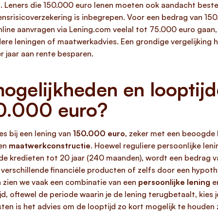
. Leners die 150.000 euro lenen moeten ook aandacht bestede
jdensrisicoverzekering is inbegrepen. Voor een bedrag van 1
ine aanvragen via Lening.com veelal tot 75.000 euro gaan,
dere leningen of maatwerkadvies. Een grondige vergelijking
r jaar aan rente besparen.
gelijkheden en looptijdop
50.000 euro?
s bij een lening van
150.000 euro
, zeker met een beoogde lo
een
maatwerkconstructie
. Hoewel reguliere persoonlijke le
de kredieten tot 20 jaar (240 maanden), wordt een bedrag 
erschillende financiële producten of zelfs door een hypothe
 zien we vaak een combinatie van een
persoonlijke lening
e
d, oftewel de periode waarin je de lening terugbetaalt, kies j
ten is het advies om de looptijd zo kort mogelijk te houden