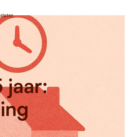
sloten
 jaar:
ning