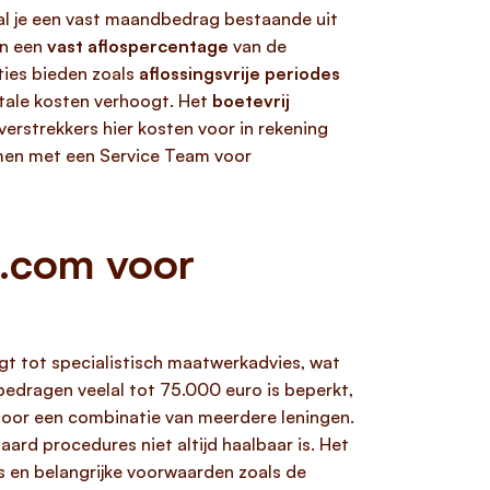
aal je een vast maandbedrag bestaande uit
en een
vast aflospercentage
van de
ties bieden zoals
aflossingsvrije periodes
otale kosten verhoogt. Het
boetevrij
tverstrekkers hier kosten voor in rekening
emen met een Service Team voor
g.com voor
gt tot specialistisch maatwerkadvies, wat
bedragen veelal tot 75.000 euro is beperkt,
door een combinatie van meerdere leningen.
daard procedures niet altijd haalbaar is. Het
s en belangrijke voorwaarden zoals de