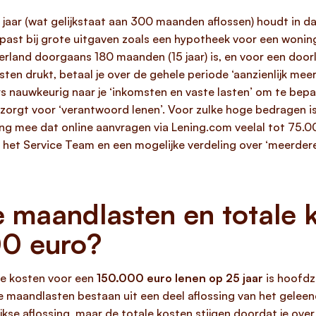
 jaar (wat gelijkstaat aan 300 maanden aflossen) houdt in da
l past bij grote uitgaven zoals een hypotheek voor een woni
erland doorgaans 180 maanden (15 jaar) is, en voor een door
ten drukt, betaal je over de gehele periode ‘aanzienlijk mee
rs nauwkeurig naar je ‘inkomsten en vaste lasten’ om te bepa
 zorgt voor ‘verantwoord lenen’. Voor zulke hoge bedragen is 
g mee dat online aanvragen via Lening.com veelal tot 75.0
het Service Team en een mogelijke verdeling over ‘meerder
 maandlasten en totale 
00 euro?
le kosten voor een
150.000 euro lenen op 25 jaar
is hoofdza
e maandlasten bestaan uit een deel aflossing van het gelee
jkse aflossing, maar de totale kosten stijgen doordat je ove