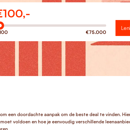
€
100,-
eveel wilt u lenen?
Len
100
€75.000
om een doordachte aanpak om de beste deal te vinden. Hier
 moet voldoen en hoe je eenvoudig verschillende leenaanbie
eren.