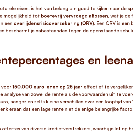
cturele eisen, is het van belang om goed te kijken naar de s
de mogelijkheid tot
boetevrij vervroegd aflossen
, wat je de 
an een
overlijdensrisicoverzekering (ORV)
. Een ORV is een 
n en beschermt je nabestaanden tegen de openstaande schuld
rentepercentages en leen
n voor
150.000 euro lenen op 25 jaar
effectief te vergelijke
 analyse van zowel de rente als de voorwaarden uit te voere
ro, aangezien zelfs kleine verschillen over een looptijd va
Denk eraan dat een lage rente niet de enige belangrijke fac
offertes van diverse kredietverstrekkers, waarbij je let op h