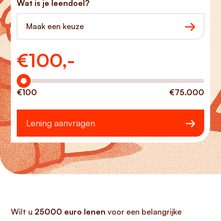
Wat is je leendoel?
Maak een keuze
€
100,-
Hoeveel wilt u lenen?
€100
€75.000
Lening aanvragen
Wilt u
25000 euro lenen
voor een belangrijke