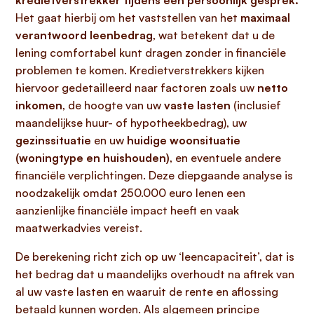
kredietverstrekker tijdens een persoonlijk gesprek.
Het gaat hierbij om het vaststellen van het
maximaal
verantwoord leenbedrag
, wat betekent dat u de
lening comfortabel kunt dragen zonder in financiële
problemen te komen. Kredietverstrekkers kijken
hiervoor gedetailleerd naar factoren zoals uw
netto
inkomen
, de hoogte van uw
vaste lasten
(inclusief
maandelijkse huur- of hypotheekbedrag), uw
gezinssituatie
en uw
huidige woonsituatie
(woningtype en huishouden)
, en eventuele andere
financiële verplichtingen. Deze diepgaande analyse is
noodzakelijk omdat 250.000 euro lenen een
aanzienlijke financiële impact heeft en vaak
maatwerkadvies vereist.
De berekening richt zich op uw ‘leencapaciteit’, dat is
het bedrag dat u maandelijks overhoudt na aftrek van
al uw vaste lasten en waaruit de rente en aflossing
betaald kunnen worden. Als algemeen principe