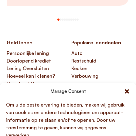
Geld lenen
Populaire leendoelen
Persoonlijke lening
Auto
Doorlopend krediet
Restschuld
Lening Oversluiten
Keuken
Hoeveel kan ik lenen?
Verbouwing
Direct geld lenen
Manage Consent
Handige links
Over Lening.com
Om u de beste ervaring te bieden, maken wij gebruik
Over ons
Papendorpseweg 99,
van cookies en andere technologieën om apparaat-
Klantenservice
3528 BJ Utrecht
informatie op te slaan en/of te openen. Door uw
Kennisbank
KvK 76100200
toestemming te geven, kunnen wij gegevens
HTML sitemap
AFM 12047091
verwerken