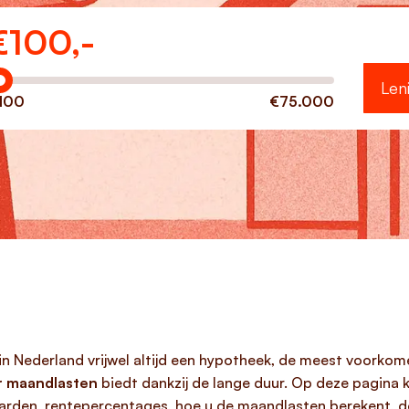
€
100,-
eveel wilt u lenen?
Len
100
€75.000
 in Nederland vrijwel altijd een hypotheek, de meest voorkom
r maandlasten
biedt dankzij de lange duur. Op deze pagina k
arden, rentepercentages, hoe u de maandlasten berekent, d