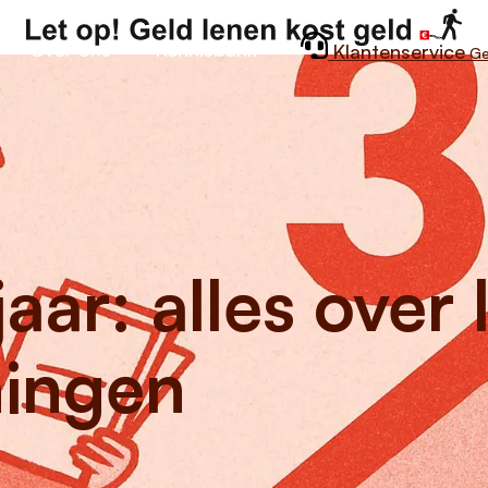
Over ons
Kennisbank
Klantenservice
Ge
aar: alles over
ningen