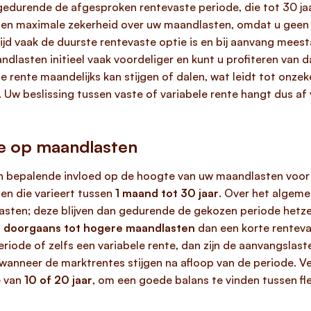
edurende de afgesproken rentevaste periode, die tot 30 jaar 
en maximale zekerheid over uw maandlasten, omdat u geen ri
ijd vaak de duurste rentevaste optie is en bij aanvang meesta
andlasten initieel vaak voordeliger en kunt u profiteren van 
 rente maandelijks kan stijgen of dalen, wat leidt tot onz
 Uw beslissing tussen vaste of variabele rente hangt dus af
de op maandlasten
n bepalende invloed op de hoogte van uw maandlasten voor ee
en die varieert tussen
1 maand tot 30 jaar
. Over het algeme
lasten; deze blijven dan gedurende de gekozen periode het
dt doorgaans tot hogere maandlasten
dan een korte rentevas
iode of zelfs een variabele rente, dan zijn de aanvangslaste
 wanneer de marktrentes stijgen na afloop van de periode. V
e van
10 of 20 jaar
, om een goede balans te vinden tussen fle