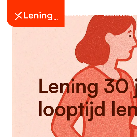
Geld lenen
Leendoelen
Lening 30 j
looptijd le