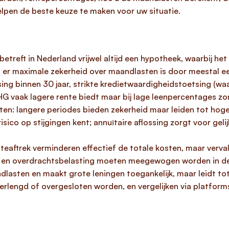
elpen de beste keuze te maken voor uw situatie.
betreft in Nederland vrijwel altijd een hypotheek, waarbij he
er maximale zekerheid over maandlasten is door meestal ee
ng binnen 30 jaar, strikte kredietwaardigheidstoetsing (wa
G vaak lagere rente biedt maar bij lage leenpercentages zo
n: langere periodes bieden zekerheid maar leiden tot hoger
sico op stijgingen kent; annuïtaire aflossing zorgt voor gel
aftrek verminderen effectief de totale kosten, maar vervall
 en overdrachtsbelasting moeten meegewogen worden in de 
ndlasten en maakt grote leningen toegankelijk, maar leidt t
n verlengd of overgesloten worden, en vergelijken via platfor