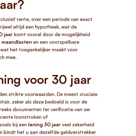
jaar?
clusief rente, over een periode van exact
rijwel altijd een hypotheek, wat de
0 jaar
komt vooral door de mogelijkheid
r maandlasten
en een voorspelbare
, wat het toegankelijker maakt voor
ich mee.
ning voor 30 jaar
elden strikte voorwaarden. De meest cruciale
uïtair, zeker als deze bedoeld is voor de
eeks documenten ter verificatie van uw
 recente loonstroken of
zoals bij een
lening 30 jaar
veel zekerheid
en bindt het u aan dezelfde geldverstrekker