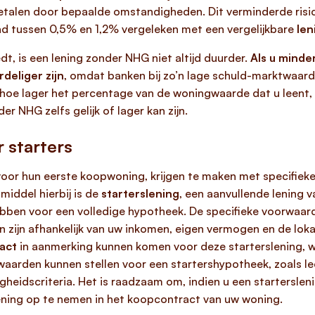
alen door bepaalde omstandigheden. Dit verminderde risico 
nd tussen 0,5% en 1,2% vergeleken met een vergelijkbare
len
, is een lening zonder NHG niet altijd duurder.
Als u mind
deliger zijn
, omdat banken bij zo’n lage schuld-marktwaarde
 hoe lager het percentage van de woningwaarde dat u leent
r NHG zelfs gelijk of lager kan zijn.
 starters
oor hun eerste koopwoning, krijgen te maken met specifiek
middel hierbij is de
starterslening
, een aanvullende lening 
ebben voor een volledige hypotheek. De specifieke voorwaa
n zijn afhankelijk van uw inkomen, eigen vermogen en de lokal
act
in aanmerking kunnen komen voor deze starterslening, w
arden kunnen stellen voor een startershypotheek, zoals lee
heidscriteria. Het is raadzaam om, indien u een startersle
ning op te nemen in het koopcontract van uw woning.