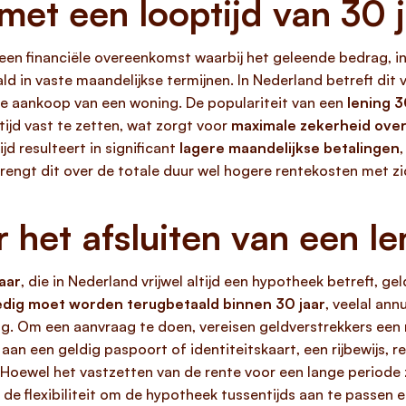
 met een looptijd van 30 
 een financiële overeenkomst waarbij het geleende bedrag, in
 in vaste maandelijkse termijnen. In Nederland betreft dit v
de aankoop van een woning. De populariteit van een
lening 3
ijd vast te zetten, wat zorgt voor
maximale zekerheid ove
d resulteert in significant
lagere maandelijkse betalingen
rengt dit over de totale duur wel hogere rentekosten met z
het afsluiten van een le
aar
, die in Nederland vrijwel altijd een hypotheek betreft, g
edig moet worden terugbetaald binnen 30 jaar
, veelal ann
. Om een aanvraag te doen, vereisen geldverstrekkers een r
ij aan een geldig paspoort of identiteitskaart, een rijbewijs,
. Hoewel het vastzetten van de rente voor een lange periode 
de flexibiliteit om de hypotheek tussentijds aan te passen 