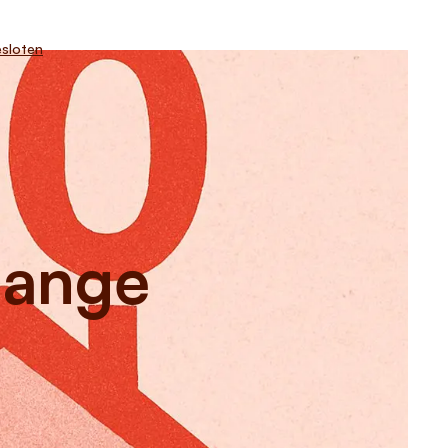
sloten
 lange