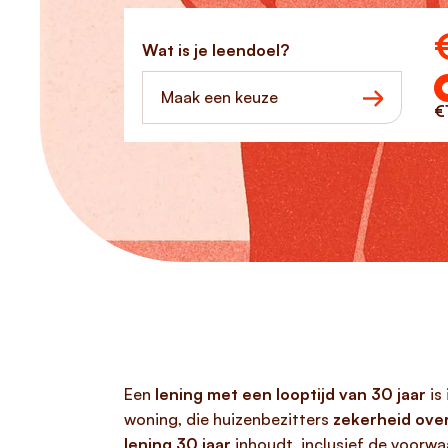
Ho
Wat is je leendoel?
Maak een keuze
€
Een
lening met een looptijd van 30 jaar
is
woning, die huizenbezitters
zekerheid ove
lening 30 jaar
inhoudt, inclusief de voorwa