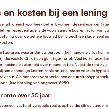
en kosten bij een lening
ijwel altijd een hypotheek betreft, vormen de rentepercentag
 Het rentepercentage is de voornaamste kostenfactor van uw 
betaling over de gehele looptijd beïnvloedt. Een lager rent
kosten.
e factoren, waaronder uw persoonlijke financiële situatie, h
 die vaak leidt tot een gunstiger tarief. Veel huizenbezitt
oor maximale zekerheid over maandlasten. Naast de rente zij
rbij aan eenmalige kosten zoals notariskosten voor de hypot
dviseur. Als concreet voorbeeld: een annuïteitenhypotheek
andelijkse betaling van ongeveer €950.
 rente over 30 jaar
ssen een vaste of variabele rente, opties die elk een ander e