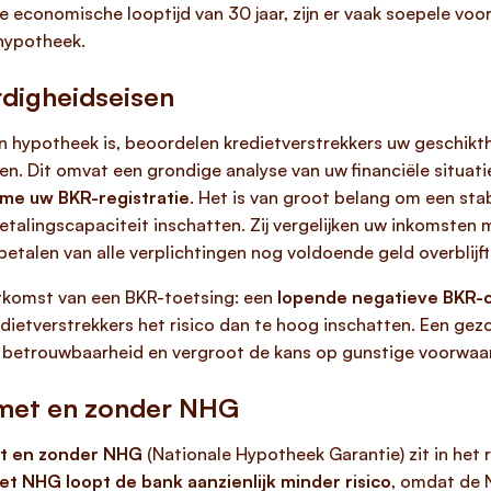
iële economische looptijd van 30 jaar, zijn er vaak soepele 
 hypotheek.
rdigheidseisen
d een hypotheek is, beoordelen kredietverstrekkers uw geschi
en. Dit omvat een grondige analyse van uw financiële situat
ame uw BKR-registratie
. Het is van groot belang om een st
talingscapaciteit inschatten. Zij vergelijken uw inkomsten
betalen van alle verplichtingen nog voldoende geld overblijft
itkomst van een BKR-toetsing: een
lopende negatieve BKR-cod
dietverstrekkers het risico dan te hoog inschatten. Een ge
le betrouwbaarheid en vergroot de kans op gunstige voorwa
n met en zonder NHG
et en zonder NHG
(Nationale Hypotheek Garantie) zit in het 
t NHG loopt de bank aanzienlijk minder risico
, omdat de 