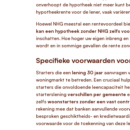
onverhoopt de hypotheek niet meer kunt bet
hypotheekrente voor de lener, vaak variëre
Hoewel NHG meestal een rentevoordeel biedt
kan een hypotheek zonder NHG zelfs voor
inschatten. Hoe hoger uw eigen inbreng en
wordt en in sommige gevallen de rente zonde
Specifieke voorwaarden voor
Starters die een
lening 30 jaar
aanvragen v
woningmarkt te betreden. Een cruciaal hulp
starters die onvoldoende leencapaciteit h
starterslening
verschillen per gemeente
e
zelfs
woonstarters zonder een vast contr
rekening mee dat banken aanvullende voorwa
besproken geschiktheids- en kredietwaardig
voorwaarde voor de toekenning van deze le