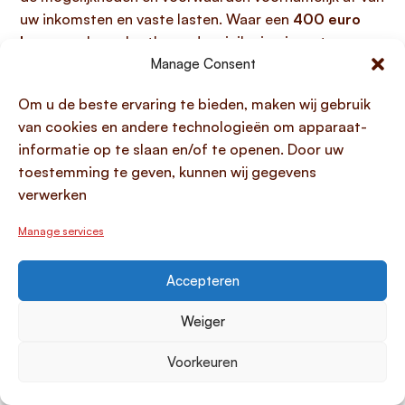
uw inkomsten en vaste lasten. Waar een
400 euro
lenen
vaak een kortlopende minilening is met een
snelle afwikkeling, is 4000 euro lenen een serieuzere
Manage Consent
financiële verplichting die doorgaans wordt
Om u de beste ervaring te bieden, maken wij gebruik
afgesloten als een persoonlijke lening of een
van cookies en andere technologieën om apparaat-
doorlopend krediet. Kredietverstrekkers beoordelen
informatie op te slaan en/of te openen. Door uw
uw financiële situatie grondig om te waarborgen dat
toestemming te geven, kunnen wij gegevens
u de maandelijkse aflossingen verantwoord kunt
verwerken
voldoen.
Manage services
Dit bedrag wordt vaak geleend voor specifieke
doelen, zoals de aanschaf van een
auto, een
Accepteren
verbouwing, het verduurzamen van uw woning, of
het oversluiten van andere leningen
. Belangrijk is
Weiger
dat een lening van 4000 euro
altijd wordt
geregistreerd bij het BKR
, in tegenstelling tot de
Voorkeuren
meeste minileningen met een looptijd van 30 dagen
die die drempel niet overschrijden. Het is daarom