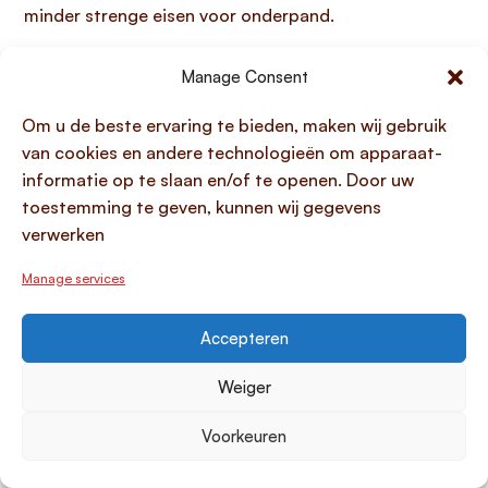
minder strenge eisen voor onderpand.
Voordelen van
Manage Consent
combinatiepand financiering
Om u de beste ervaring te bieden, maken wij gebruik
voor ondernemers
van cookies en andere technologieën om apparaat-
informatie op te slaan en/of te openen. Door uw
Het
financieren van een combinatiepand
biedt
toestemming te geven, kunnen wij gegevens
ondernemers duidelijke voordelen, vooral voor zij die
verwerken
willen groeien en hun bedrijfsplannen willen
verwezenlijken. Door verschillende
Manage services
financieringsbronnen te combineren, creëren
ondernemers meer mogelijkheden om hun
Accepteren
financieringsbehoeften te voorzien en daarmee hun
totale financiering te optimaliseren. Dit geeft ze de
Weiger
nodige financiële ruimte om ambitieuze
Voorkeuren
bedrijfsplannen uit te voeren en onafhankelijk te
groeien en door te pakken, wat essentieel is voor het