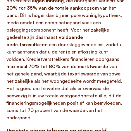
de vereiste
eigen inbreng
, die doorgaans varieert van
20% tot 35% van de totale aankoopsom
van het
pand. Dit is hoger dan bij een pure woninghypotheek,
mede omdat een combinatiepand vaak een
beleggingscomponent heeft. Voor het zakelijke
gedeelte zijn daarnaast
voldoende
bedrijfsresultaten
een doorslaggevende eis, zodat u
kunt aantonen dat u de rente en aflossing kunt
voldoen. Kredietverstrekkers financieren doorgaans
maximaal 70% tot 80% van de marktwaarde
van
het gehele pand, waarbij de taxatiewaarde van zowel
het zakelijke als het woongedeelte wordt meegeteld.
Het is goed om te weten dat als er overwaarde
aanwezig is in uw totale vastgoedportefeuille, dit de
financieringsmogelijkheden positief kan beïnvloeden,
soms tot 70 procent van de waarde van het
onderpand.
Vereiste eigen inbreng en eigen geld