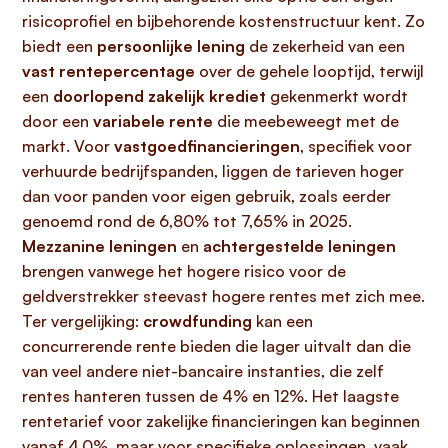
risicoprofiel en bijbehorende kostenstructuur kent. Zo
biedt een
persoonlijke lening
de zekerheid van een
vast rentepercentage
over de gehele looptijd, terwijl
een
doorlopend zakelijk krediet
gekenmerkt wordt
door een
variabele rente
die meebeweegt met de
markt. Voor
vastgoedfinancieringen
, specifiek voor
verhuurde bedrijfspanden, liggen de tarieven hoger
dan voor panden voor eigen gebruik, zoals eerder
genoemd rond de 6,80% tot 7,65% in 2025.
Mezzanine leningen
en
achtergestelde leningen
brengen vanwege het hogere risico voor de
geldverstrekker steevast hogere rentes met zich mee.
Ter vergelijking:
crowdfunding
kan een
concurrerende rente bieden die lager uitvalt dan die
van veel andere niet-bancaire instanties, die zelf
rentes hanteren tussen de 4% en 12%. Het laagste
rentetarief voor zakelijke financieringen kan beginnen
vanaf 4,0%, maar voor specifieke oplossingen, vaak