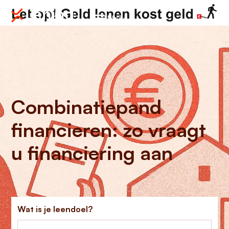
Menu
Combinatiepand
financieren: zo vraagt
u financiering aan
Wat is je leendoel?