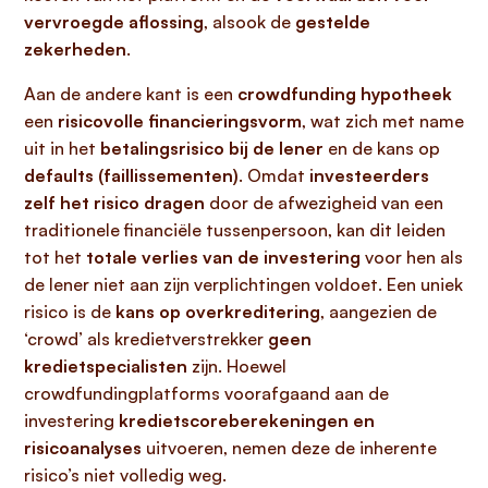
vervroegde aflossing
, alsook de
gestelde
zekerheden
.
Aan de andere kant is een
crowdfunding hypotheek
een
risicovolle financieringsvorm
, wat zich met name
uit in het
betalingsrisico bij de lener
en de kans op
defaults (faillissementen)
. Omdat
investeerders
zelf het risico dragen
door de afwezigheid van een
traditionele financiële tussenpersoon, kan dit leiden
tot het
totale verlies van de investering
voor hen als
de lener niet aan zijn verplichtingen voldoet. Een uniek
risico is de
kans op overkreditering
, aangezien de
‘crowd’ als kredietverstrekker
geen
kredietspecialisten
zijn. Hoewel
crowdfundingplatforms voorafgaand aan de
investering
kredietscoreberekeningen en
risicoanalyses
uitvoeren, nemen deze de inherente
risico’s niet volledig weg.