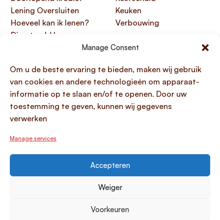
Lening Oversluiten
Keuken
Hoeveel kan ik lenen?
Verbouwing
Direct geld lenen
Manage Consent
Handige links
Over Lening.com
Om u de beste ervaring te bieden, maken wij gebruik
Over ons
Papendorpseweg 99,
van cookies en andere technologieën om apparaat-
Klantenservice
3528 BJ Utrecht
informatie op te slaan en/of te openen. Door uw
Kennisbank
KvK 76100200
toestemming te geven, kunnen wij gegevens
HTML sitemap
AFM 12047091
verwerken
Toegankelijkheidsverklaring
Manage services
Accepteren
© 1996 - 2026 Lening.com
Privacy Policy
Weiger
Algemene voorwaarden
Voorkeuren
Sitemap