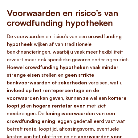
Voorwaarden en risico’s van
crowdfunding hypotheken
De voorwaarden en risico’s van een
crowdfunding
hypotheek
wijken af van traditionele
bankfinancieringen, waarbij u vaak meer flexibiliteit
ervaart maar ook specifieke gevaren onder ogen ziet.
Hoewel
crowdfunding hypotheken
vaak
minder
strenge eisen
stellen en
geen strikte
bankvoorwaarden of zekerheden
vereisen, wat u
invloed op het rentepercentage en de
voorwaarden
kan geven, kunnen ze wel een
kortere
looptijd
en
hogere rentetarieven
met zich
meebrengen. De
leningsvoorwaarden van een
crowdfundinglening
leggen gedetailleerd vast wat
betreft rente, looptijd, aflossingsvorm, eventuele
kosten van het platform en de
voorwaarden voor