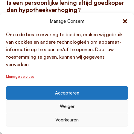
Is een persoonlijke lening altijd goedkoper
dan hypotheekverhoging?
Manage Consent
Nee, een persoonlijke lening is niet altijd goedkoper
dan een hypotheekverhoging; de voordeligste optie
Om u de beste ervaring te bieden, maken wij gebruik
hangt sterk af van het benodigde leenbedrag.
Een
van cookies en andere technologieën om apparaat-
persoonlijke lening is vaak voordeliger voor het
informatie op te slaan en/of te openen. Door uw
financieren van een dakkapel wanneer het bedrag
toestemming te geven, kunnen wij gegevens
tot ongeveer €23.000 reikt.
Dit komt doordat een
verwerken
hypotheekverhoging altijd gepaard gaat met
aanzienlijke vaste kosten, zoals notariskosten,
Manage services
advieskosten en taxatiekosten, die zelfs hoger
kunnen zijn dan het potentiële rentevoordeel van de
Accepteren
hypotheek voor kleinere leningen. Als een hypotheek
onderhands verhogen niet lukt en u naar de notaris
Weiger
moet, is een persoonlijke lening vrijwel altijd
goedkoper. Voor grotere investeringen boven dit
Voorkeuren
bedrag wordt een hypotheekverhoging daarentegen