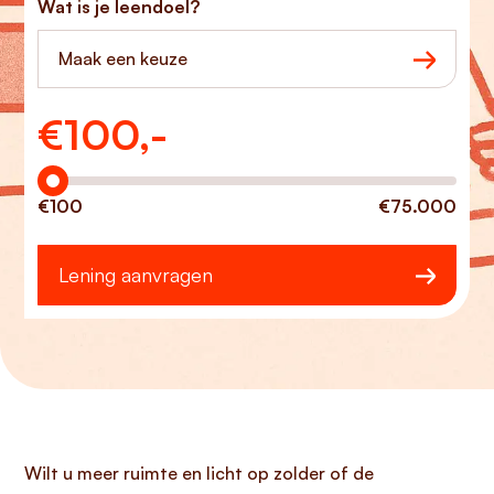
Wat is je leendoel?
Maak een keuze
€
100,-
Hoeveel wilt u lenen?
€100
€75.000
Lening aanvragen
Wilt u meer ruimte en licht op zolder of de