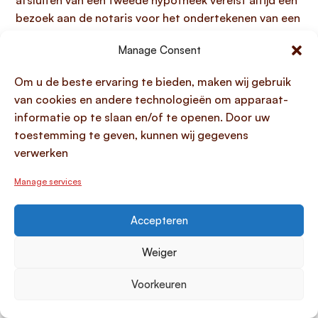
afsluiten van een tweede hypotheek vereist altijd een
bezoek aan de notaris voor het ondertekenen van een
nieuwe hypotheekakte
. Hierbij spreekt u ook een
Manage Consent
nieuwe rentevaste periode
af met de
hypotheekverstrekker voor het extra geleende
Om u de beste ervaring te bieden, maken wij gebruik
bedrag, wat een kans is om uw voorwaarden opnieuw
van cookies en andere technologieën om apparaat-
te bekijken wanneer u
extra geld wilt lenen bij uw
informatie op te slaan en/of te openen. Door uw
hypotheek
.
toestemming te geven, kunnen wij gegevens
verwerken
Stap 4: Afhandeling en uitbetaling
Manage services
De laatste stap in het proces van
extra geld lenen bij
uw hypotheek
is de definitieve afhandeling en
uitbetaling. Nadat alle benodigde documenten
Accepteren
compleet en akkoord zijn bevonden door de
Weiger
geldverstrekker, wordt het goedgekeurde bedrag
naar u overgemaakt.
Doorgaans vindt de uitbetaling
Voorkeuren
van de financiering plaats binnen 2 tot 5
werkdagen na de definitieve acceptatie van uw