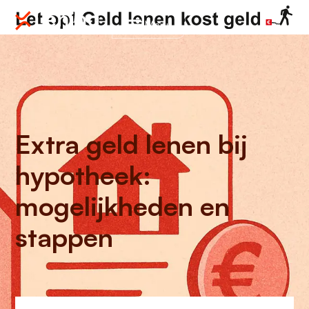
Menu
Extra geld lenen bij
hypotheek:
mogelijkheden en
stappen