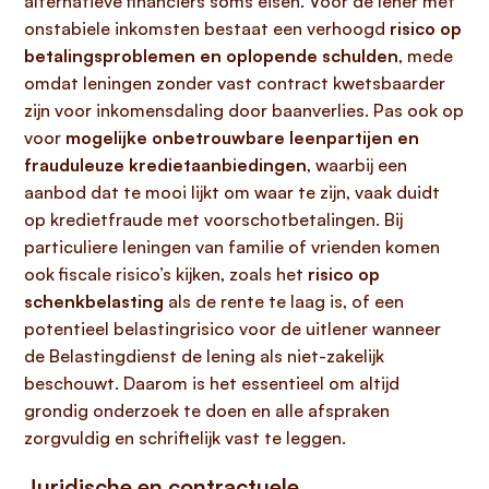
alternatieve financiers soms eisen. Voor de lener met
onstabiele inkomsten bestaat een verhoogd
risico op
betalingsproblemen en oplopende schulden
, mede
omdat leningen zonder vast contract kwetsbaarder
zijn voor inkomensdaling door baanverlies. Pas ook op
voor
mogelijke onbetrouwbare leenpartijen en
frauduleuze kredietaanbiedingen
, waarbij een
aanbod dat te mooi lijkt om waar te zijn, vaak duidt
op kredietfraude met voorschotbetalingen. Bij
particuliere leningen van familie of vrienden komen
ook fiscale risico’s kijken, zoals het
risico op
schenkbelasting
als de rente te laag is, of een
potentieel belastingrisico voor de uitlener wanneer
de Belastingdienst de lening als niet-zakelijk
beschouwt. Daarom is het essentieel om altijd
grondig onderzoek te doen en alle afspraken
zorgvuldig en schriftelijk vast te leggen.
Juridische en contractuele