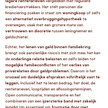
lagere rentetarieven
vergeleken met reguliere
kredietverstrekkers. Het stelt personen die
financiering zoeken in staat om
woningkoop
of zelfs
een
alternatief overbruggingshypotheek
te
overwegen, vaak met een grotere mate van
vertrouwen en discretie
tussen leningnemer en
geldschieter.
Echter, het
lenen van geld binnen familiekring
brengt ook aanzienlijke risico’s met zich mee; het kan
de
onderlinge relatie belasten
en zelfs leiden tot
mogelijke familieconflicten
of het
verlies van
privérelaties door geldproblemen
. Daarom is het
cruciaal om duidelijke afspraken schriftelijk vast te
leggen
, inclusief het te lenen bedrag, het doel, de
rentetarieven, looptijden en aflossingstermijnen.
Open communicatie, transparantie en het
combineren van een
ijzersterke band met zakelijk
inzicht
zijn essentieel om
frustratie door niet