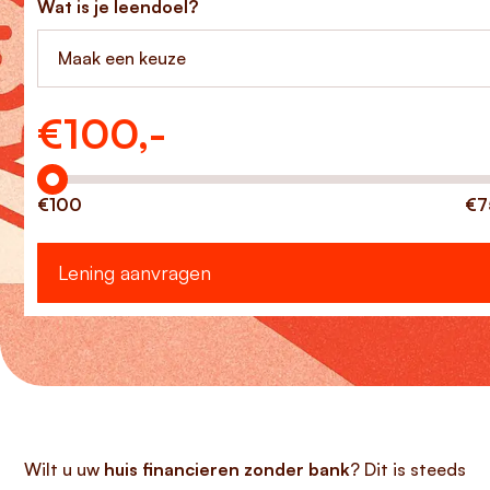
Wat is je leendoel?
Maak een keuze
€
100,-
Hoeveel wilt u lenen?
€100
€7
Lening aanvragen
Wilt u uw
huis financieren zonder bank
? Dit is steeds