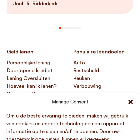
Joël
Uit Ridderkerk
Geld lenen
Populaire leendoelen
Persoonlijke lening
Auto
Doorlopend krediet
Restschuld
Lening Oversluiten
Keuken
Hoeveel kan ik lenen?
Verbouwing
Direct geld lenen
Manage Consent
Handige links
Over Lening.com
Om u de beste ervaring te bieden, maken wij gebruik
Over ons
Papendorpseweg 99,
van cookies en andere technologieën om apparaat-
Klantenservice
3528 BJ Utrecht
informatie op te slaan en/of te openen. Door uw
Kennisbank
KvK 76100200
toestemming te geven, kunnen wij gegevens