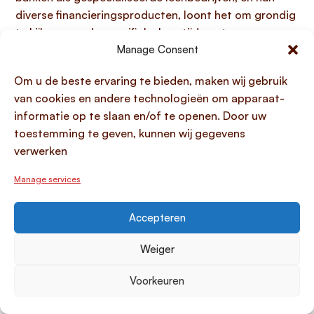
diverse financieringsproducten, loont het om grondig
te kijken naar de specifieke looptijd, rente en
voorwaarden die zij aanbieden. Een kredietverstrekker
Manage Consent
stuurt u na aanvraag altijd een financieringsaanbod
Om u de beste ervaring te bieden, maken wij gebruik
met deze details. Het is cruciaal om niet alleen de
van cookies en andere technologieën om apparaat-
rentetarieven, maar ook alle bijkomende voorwaarden
informatie op te slaan en/of te openen. Door uw
en extra kosten te overwegen, om zo de best
toestemming te geven, kunnen wij gegevens
passende financiering met de scherpste premie te
verwerken
vinden. Houd er rekening mee dat kredietverstrekkers
in Nederland geen financiering zullen aanbieden bij
Manage services
een lopende negatieve BKR-codering, wat een
belangrijke factor is die uw
Accepteren
vergelijkingsmogelijkheden direct beïnvloedt.
Weiger
Indienen van financieringsaanvraag en
benodigde documenten
Voorkeuren
Om uw financieringsaanvraag voor een