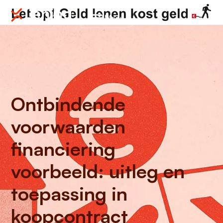
Menu
Ontbindende
voorwaarden
financiering
voorbeeld: uitleg en
toepassing in
koopcontract