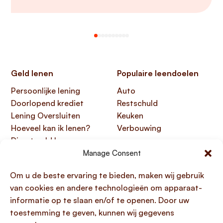
Geld lenen
Populaire leendoelen
Persoonlijke lening
Auto
Doorlopend krediet
Restschuld
Lening Oversluiten
Keuken
Hoeveel kan ik lenen?
Verbouwing
Direct geld lenen
Manage Consent
Handige links
Over Lening.com
Om u de beste ervaring te bieden, maken wij gebruik
Over ons
Papendorpseweg 99,
van cookies en andere technologieën om apparaat-
Klantenservice
3528 BJ Utrecht
informatie op te slaan en/of te openen. Door uw
Kennisbank
KvK 76100200
toestemming te geven, kunnen wij gegevens
HTML sitemap
AFM 12047091