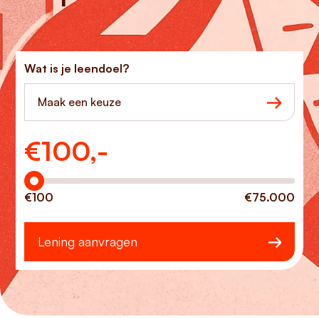
Wat is je leendoel?
Maak een keuze
€
100,-
Hoeveel wilt u lenen?
€100
€75.000
Lening aanvragen