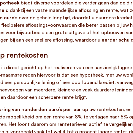
hypotheek
biedt diverse voordelen die verder gaan dan de di
heid
dankzij een vaste maandelijkse aflossing en rente, wat 
n euro’s
over de gehele looptijd, doordat u duurdere krediet
flexibelere aflossingsvoorwaarden die beter passen bij uw hui
en voor bijvoorbeeld een grote uitgave of het opbouwen van 
en bij aan een snellere aflossing, waardoor u
eerder schuld
op rentekosten
is direct gericht op het realiseren van een aanzienlijk lagere
oornaamste reden hiervoor is dat een hypotheek, met uw won
d een persoonlijke lening of een doorlopend krediet, vanweg
menvoegen van meerdere, kleinere en vaak duurdere leningen
 en daardoor een scherpere rente krijgt.
ring van honderden euro’s per jaar
op uw rentekosten, en o
 de mogelijkheid om een rente van 8% te verlagen naar 5% op
ren. Het loont daarom om rentetarieven actief te vergelijken,
den bijvoorbeeld vaak tot wel 4 tot 5 procent lagere rentes 