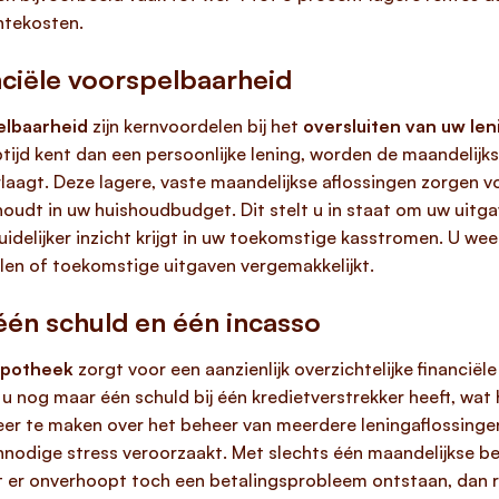
ntekosten.
ciële voorspelbaarheid
elbaarheid
zijn kernvoordelen bij het
oversluiten van uw le
ijd kent dan een persoonlijke lening, worden de maandelijks
laagt. Deze lagere, vaste maandelijkse aflossingen zorgen v
oudt in uw huishoudbudget. Dit stelt u in staat om uw uitg
elijker inzicht krijgt in uw toekomstige kasstromen. U weet
len of toekomstige uitgaven vergemakkelijkt.
 één schuld en één incasso
hypotheek
zorgt voor een aanzienlijk overzichtelijke financiël
 u nog maar één schuld bij één kredietverstrekker heeft, wat
eer te maken over het beheer van meerdere leningaflossinge
nnodige stress veroorzaakt. Met slechts één maandelijkse be
 er onverhoopt toch een betalingsprobleem ontstaan, dan res