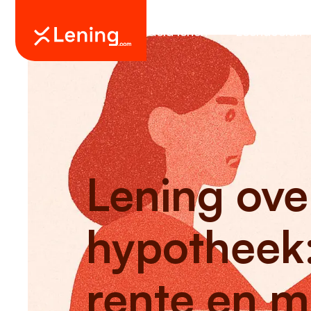
Geld lenen
Leendoelen
Lening ove
hypotheek:
rente en m