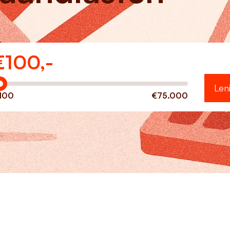
€
100,-
eveel wilt u lenen?
Len
100
€75.000