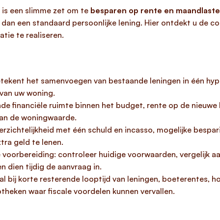
is een slimme zet om te
besparen op rente en maandlast
 dan een standaard persoonlijke lening. Hier ontdekt u de c
tie te realiseren.
tekent het samenvoegen van bestaande leningen in één hypot
 van uw woning.
e financiële ruimte binnen het budget, rente op de nieuwe 
dan de woningwaarde.
erzichtelijkheid met één schuld en incasso, mogelijke bespar
xtra geld te lenen.
e voorbereiding: controleer huidige voorwaarden, vergelijk 
n dien tijdig de aanvraag in.
oral bij korte resterende looptijd van leningen, boeterentes, h
eken waar fiscale voordelen kunnen vervallen.