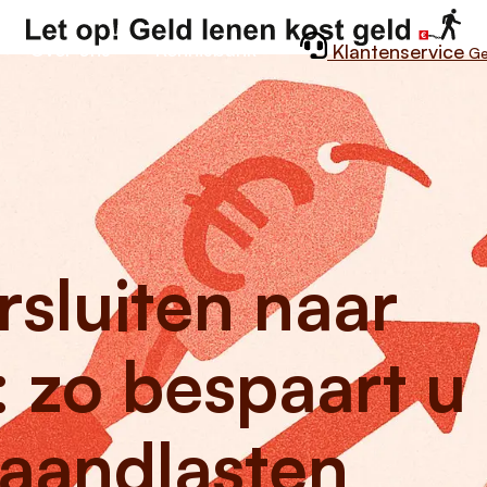
Over ons
Kennisbank
Klantenservice
Ge
rsluiten naar
 zo bespaart u
aandlasten