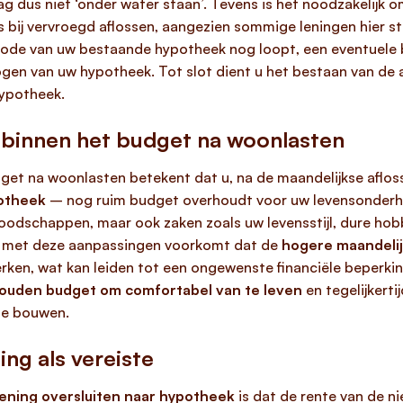
g dus niet ‘onder water staan’. Tevens is het noodzakelijk 
 bij vervroegd aflossen, aangezien sommige leningen hier s
riode van uw bestaande hypotheek nog loopt, een eventuele
gen van uw hypotheek. Tot slot dient u het bestaan van de af 
ypotheek.
 binnen het budget na woonlasten
get na woonlasten betekent dat u, na de maandelijkse aflos
potheek
– nog ruim budget overhoudt voor uw levensonderhou
 boodschappen, maar ook zaken zoals uw levensstijl, dure ho
t u met deze aanpassingen voorkomt dat de
hogere maandeli
erken, wat kan leiden tot een ongewenste financiële beperk
ouden budget om comfortabel van te leven
en tegelijkerti
te bouwen.
ing als vereiste
lening oversluiten naar hypotheek
is dat de rente van de n