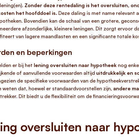
lening(en).
Zonder deze rentedaling is het oversluiten, ond
osten het hoofddoel is.
Deze daling is met name relevant al
potheken. Bovendien kan de schaal van een grotere, geconso
eerdere afzonderlijke, kleinere leningen. Dit zorgt ervoor d
fiteert van lagere maandlasten en een significante totale k
rden en beperkingen
den er bij het
lening oversluiten naar hypotheek
nog enkel
wijkende of aanvullende voorwaarden altijd
uitdrukkelijk en 
ngezien de specifieke voorwaarden van de hypotheekverstrek
 weten dat, hoewel er standaardvoorstellen zijn,
andere ma
rekker. Dit biedt u de flexibiliteit om de financieringsvoo
ing oversluiten naar hyp