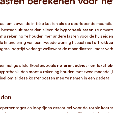
asten berekenen voor het
iaal om zowel de initiële kosten als de doorlopende maandla
g
bestaan uit meer dan alleen de
hypotheeklasten
ze omvatte
t u rekening te houden met andere lasten voor de huiseigen
de financiering van een tweede woning fiscaal
niet aftrekbaa
angere looptijd verlaagt weliswaar de maandlasten, maar ver
eenmalige afsluitkosten, zoals
notaris-, advies- en taxatie
 hypotheek, dan moet u rekening houden met twee maandelij
ntieel om al deze kostenposten mee te nemen in een gedetail
jden
tepercentages en looptijden essentieel voor de totale kost