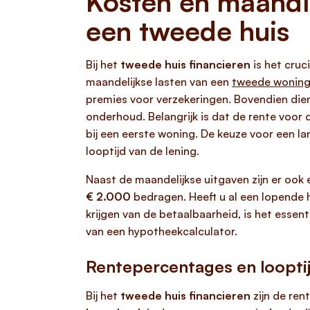
Kosten en maandl
een tweede huis
Bij het
tweede huis financieren
is het cruc
maandelijkse lasten van een
tweede wonin
premies voor verzekeringen. Bovendien dien
onderhoud. Belangrijk is dat de rente voor 
bij een eerste woning. De keuze voor een l
looptijd van de lening.
Naast de maandelijkse uitgaven zijn er ook 
€ 2.000
bedragen. Heeft u al een lopende
krijgen van de betaalbaarheid, is het esse
van een hypotheekcalculator.
Rentepercentages en loopti
Bij het
tweede huis financieren
zijn de ren