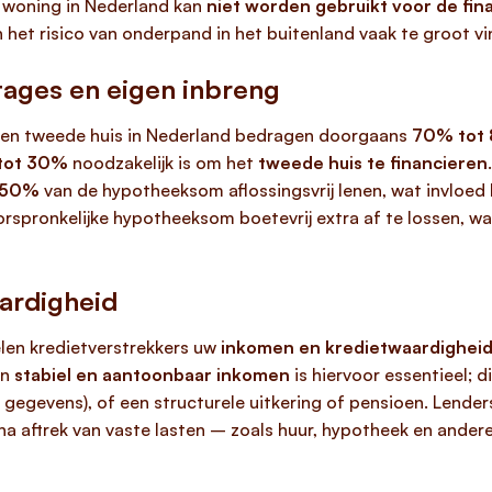
woning in Nederland kan
niet worden gebruikt voor de fina
het risico van onderpand in het buitenland vaak te groot vi
ages en eigen inbreng
en tweede huis in Nederland bedragen doorgaans
70% tot
 tot 30%
noodzakelijk is om het
tweede huis te financieren
50%
van de hypotheeksom aflossingsvrij lenen, wat invloed
rspronkelijke hypotheeksom boetevrij extra af te lossen, wat u
ardigheid
en kredietverstrekkers uw
inkomen en kredietwaardighei
en
stabiel en aantoonbaar inkomen
is hiervoor essentieel; di
 gegevens), of een structurele uitkering of pensioen. Lender
 na aftrek van vaste lasten – zoals huur, hypotheek en ander