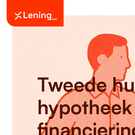
Geld lenen
Leendoelen
Tweede hui
hypotheek
financieri