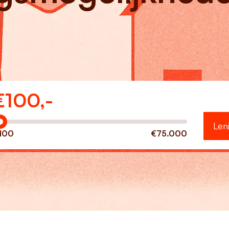
€
100,-
eveel wilt u lenen?
Len
100
€75.000