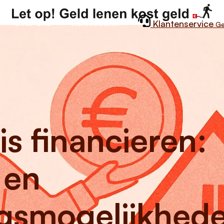
Over ons
Kennisbank
Klantenservice
Ge
s financieren:
 en
ngsmogelijkhed