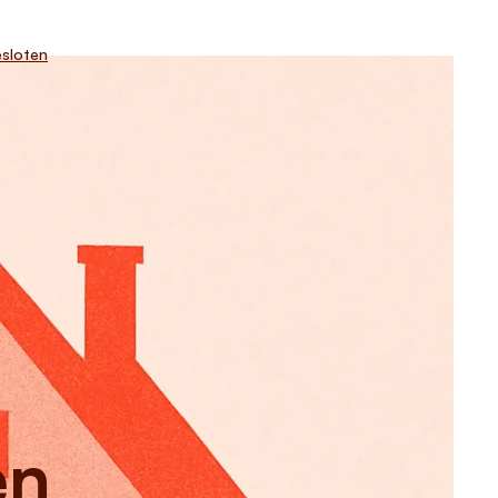
sloten
en