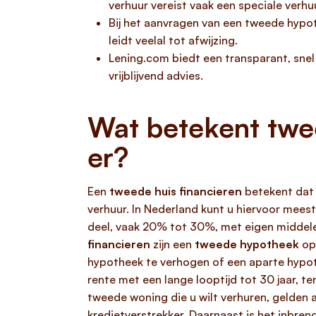
verhuur vereist vaak een speciale verh
Bij het aanvragen van een tweede hypo
leidt veelal tot afwijzing.
Lening.com biedt een transparant, snel 
vrijblijvend advies.
Wat betekent twee
er?
Een
tweede huis financieren
betekent dat 
verhuur. In Nederland kunt u hiervoor mee
deel, vaak 20% tot 30%, met eigen middele
financieren
zijn een
tweede hypotheek
op
hypotheek te verhogen of een aparte hypoth
rente met een lange looptijd tot 30 jaar, te
tweede woning die u wilt verhuren, gelden 
kredietverstrekker. Daarnaast is het inbre