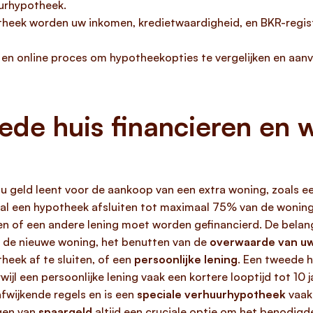
uurhypotheek.
theek worden uw inkomen, kredietwaardigheid, en BKR-regis
en online proces om hypotheekopties te vergelijken en aanvra
de huis financieren en we
u geld leent voor de aankoop van een extra woning, zoals e
stal een hypotheek afsluiten tot maximaal 75% van de wonin
n of een andere lening moet worden gefinancierd. De belan
 de nieuwe woning, het benutten van de
overwaarde van uw
eek af te sluiten, of een
persoonlijke lening
. Een tweede 
rwijl een persoonlijke lening vaak een kortere looptijd tot 10
afwijkende regels en is een
speciale verhuurhypotheek
vaak 
ngen van
spaargeld
altijd een cruciale optie om het benodigde