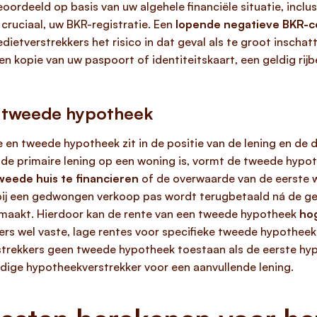
oordeeld op basis van uw algehele financiële situatie, inclu
 cruciaal, uw BKR-registratie. Een
lopende negatieve BKR-c
dietverstrekkers het risico in dat geval als te groot inscha
n kopie van uw paspoort of identiteitskaart, een geldig rijb
n tweede hypotheek
 en tweede hypotheek zit in de positie van de lening en de
 de primaire lening op een woning is, vormt de tweede hypo
weede huis te financieren
of de overwaarde van de eerste w
ij een gedwongen verkoop pas wordt terugbetaald ná de ge
 maakt. Hierdoor kan de rente van een tweede hypotheek
hog
rs wel vaste, lage rentes voor specifieke tweede hypotheek
strekkers geen tweede hypotheek toestaan als de eerste hypo
ige hypotheekverstrekker voor een aanvullende lening.